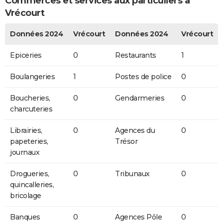
Commerces et services aux particuliers à
Vrécourt
Données 2024
Vrécourt
Données 2024
Vrécourt
Epiceries
0
Restaurants
1
Boulangeries
1
Postes de police
0
Boucheries,
0
Gendarmeries
0
charcuteries
Librairies,
0
Agences du
0
papeteries,
Trésor
journaux
Drogueries,
0
Tribunaux
0
quincalleries,
bricolage
Banques
0
Agences Pôle
0