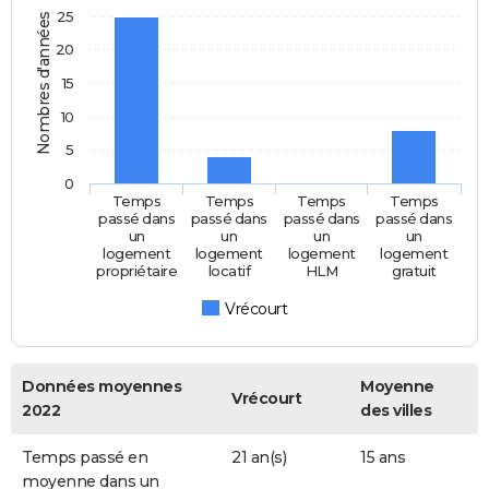
25
Nombres d'années
20
15
10
5
0
Temps
Temps
Temps
Temps
passé dans
passé dans
passé dans
passé dans
un
un
un
un
logement
logement
logement
logement
propriétaire
locatif
HLM
gratuit
Vrécourt
Données moyennes
Moyenne
Vrécourt
2022
des villes
Temps passé en
21 an(s)
15 ans
moyenne dans un