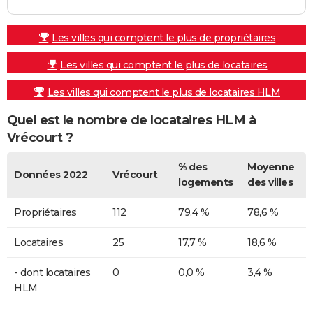
Les villes qui comptent le plus de propriétaires
Les villes qui comptent le plus de locataires
Les villes qui comptent le plus de locataires HLM
Quel est le nombre de locataires HLM à
Vrécourt ?
% des
Moyenne
Données 2022
Vrécourt
logements
des villes
Propriétaires
112
79,4 %
78,6 %
Locataires
25
17,7 %
18,6 %
- dont locataires
0
0,0 %
3,4 %
HLM