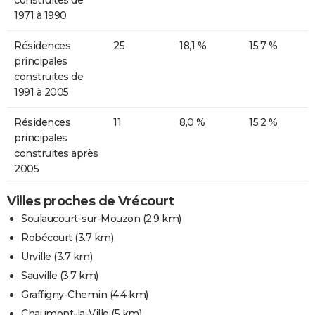
1971 à 1990
Résidences
25
18,1 %
15,7 %
principales
construites de
1991 à 2005
Résidences
11
8,0 %
15,2 %
principales
construites après
2005
Villes proches de Vrécourt
Soulaucourt-sur-Mouzon
(2.9 km)
Robécourt
(3.7 km)
Urville
(3.7 km)
Sauville
(3.7 km)
Graffigny-Chemin
(4.4 km)
Chaumont-la-Ville
(5 km)