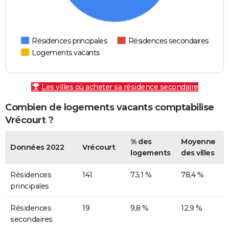
Résidences principales
Résidences secondaires
Logements vacants
Les villes où acheter sa résidence secondaire
Combien de logements vacants comptabilise
Vrécourt ?
% des
Moyenne
Données 2022
Vrécourt
logements
des villes
Résidences
141
73,1 %
78,4 %
principales
Résidences
19
9,8 %
12,9 %
secondaires