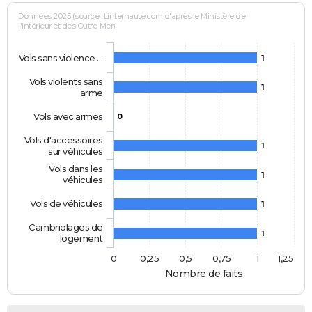
Données 2025 (source : Linternaute.com d'après le Ministère de
l'Intérieur et des Outre-Mer)
Vols sans violence …
1
Vols violents sans
1
arme
Vols avec armes
0
Vols d'accessoires
1
sur véhicules
Vols dans les
1
véhicules
Vols de véhicules
1
Cambriolages de
1
logement
0
0,25
0,5
0,75
1
1,25
Nombre de faits