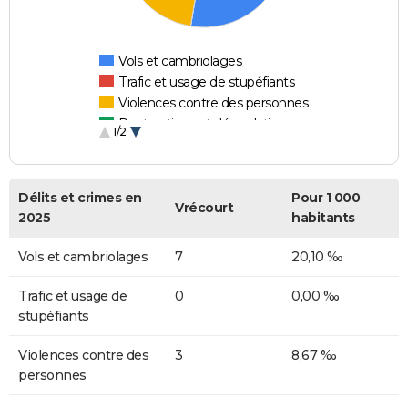
Vols et cambriolages
Trafic et usage de stupéfiants
Violences contre des personnes
Destructions et dégradations
1/2
Escroqueries et fraudes
Délits et crimes en
Pour 1 000
Vrécourt
2025
habitants
Vols et cambriolages
7
20,10 ‰
Trafic et usage de
0
0,00 ‰
stupéfiants
Violences contre des
3
8,67 ‰
personnes