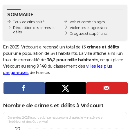
City break
Voyage de noces
Climat
Destinations
Voyage nature
Forum
+
PHOTO
SOMMAIRE
GUIDES D'ACHAT
Taux de criminalité
Vols et cambriolages
Répartition des crimes et
Violences et agressions
BONS PLANS
délits
Drogues et stupéfiants
CARTE DE VOEUX
En 2025, Vrécourt a recensé un total de
13 crimes et délits
Carte Bonne année
Carte Pâques
Carte de Noël
Carte Saint-Valentin
Carte d'anniversaire
pour une population de 341 habitants. La ville affiche ainsi un
DICTIONNAIRE
taux de criminalité de
38,2 pour mille habitants
, ce qui place
Biographies
Expressions
Dictionnaire
Citations
Proverbes
Vrécourt au rang 9 148 du classement des
villes les plus
PROGRAMME TV
dangereuses
de France.
COPAINS D'AVANT
Se connecter
Collèges
Universités
Service militaire
S'inscrire
Lycées
Primaires
Entreprises
Avis de recherche
AVIS DE DÉCÈS
FORUM
Nombre de crimes et délits à Vrécourt
Lifestyle
Sport
Television
Cinema
Bricolage
Culture
Auto
Voyage
Données 2025 (source : Linternaute.com d'après le Ministère de
l'Intérieur et des Outre-Mer)
20