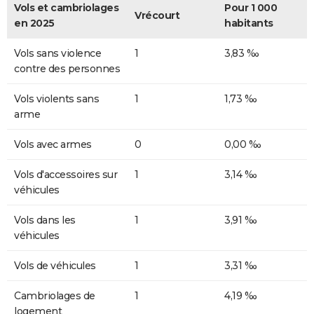
Vols et cambriolages
Pour 1 000
Vrécourt
en 2025
habitants
Vols sans violence
1
3,83 ‰
contre des personnes
Vols violents sans
1
1,73 ‰
arme
Vols avec armes
0
0,00 ‰
Vols d'accessoires sur
1
3,14 ‰
véhicules
Vols dans les
1
3,91 ‰
véhicules
Vols de véhicules
1
3,31 ‰
Cambriolages de
1
4,19 ‰
logement