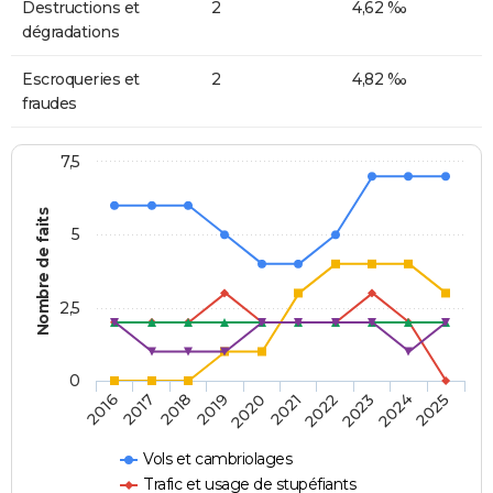
Destructions et
2
4,62 ‰
dégradations
Escroqueries et
2
4,82 ‰
fraudes
7,5
Nombre de faits
5
2,5
0
2018
2023
2020
2025
2017
2022
2019
2024
2016
2021
Vols et cambriolages
Trafic et usage de stupéfiants