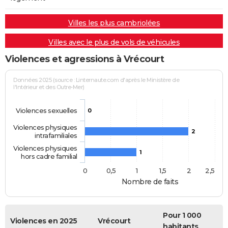
Villes les plus cambriolées
Villes avec le plus de vols de véhicules
Violences et agressions à Vrécourt
Données 2025 (source : Linternaute.com d'après le Ministère de
l'Intérieur et des Outre-Mer)
Violences sexuelles
0
Violences physiques
2
intrafamiliales
Violences physiques
1
hors cadre familial
0
0,5
1
1,5
2
2,5
Nombre de faits
Pour 1 000
Violences en 2025
Vrécourt
habitants