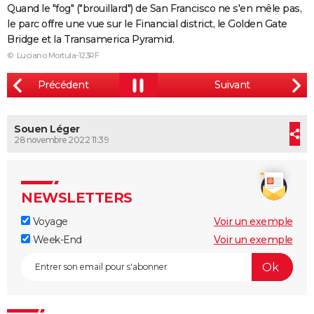
Quand le "fog" ("brouillard") de San Francisco ne s'en mêle pas,
City break
Voyage de noces
Climat
Destinations
Voyage nature
Forum
+
PHOTO
le parc offre une vue sur le Financial district, le Golden Gate
Bridge et la Transamerica Pyramid.
GUIDES D'ACHAT
© Luciano Mortula-123RF
BONS PLANS
CARTE DE VOEUX
Carte Bonne année
Carte Pâques
Carte de Noël
Carte Saint-Valentin
Carte d'anniversaire
Souen Léger
DICTIONNAIRE
28 novembre 2022 11:39
Biographies
Expressions
Dictionnaire
Citations
Proverbes
PROGRAMME TV
COPAINS D'AVANT
NEWSLETTERS
Se connecter
Collèges
Universités
Service militaire
S'inscrire
Lycées
Primaires
Entreprises
Avis de recherche
AVIS DE DÉCÈS
Voyage
Voir un exemple
Week-End
Voir un exemple
FORUM
Lifestyle
Sport
Television
Cinema
Bricolage
Culture
Auto
Voyage