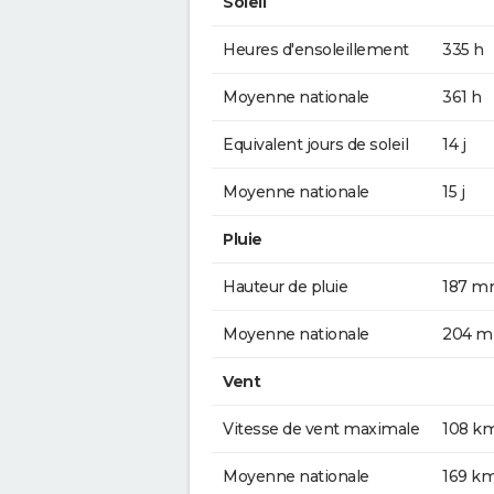
Soleil
Heures d'ensoleillement
335 h
Moyenne nationale
361 h
Equivalent jours de soleil
14 j
Moyenne nationale
15 j
Pluie
Hauteur de pluie
187 
Moyenne nationale
204 
Vent
Vitesse de vent maximale
108 k
Moyenne nationale
169 k