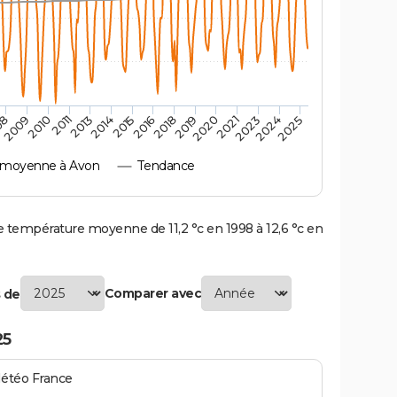
2010
2019
2011
2020
2013
2021
2023
2014
2015
2024
08
2016
2025
2009
2018
 moyenne à Avon
Tendance
température moyenne de 11,2 °c en 1998 à 12,6 °c en
Comparer avec
 de
25
Météo France