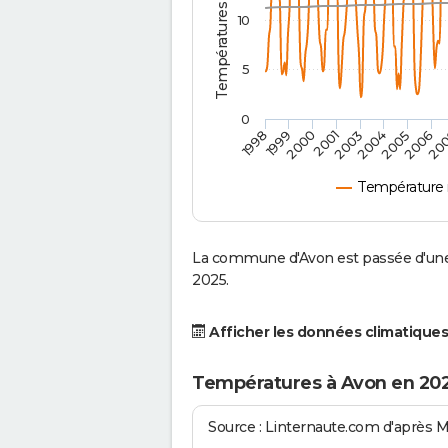
10
5
0
2001
2003
2004
2005
1998
2006
1999
20
2000
Température
La commune d'Avon est passée d'une 
2025.
Afficher les données climatiques
Températures à Avon en 20
Source : Linternaute.com d'après 