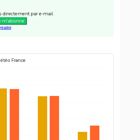
 directement par e-mail.
e m'abonne
tialité
Météo France