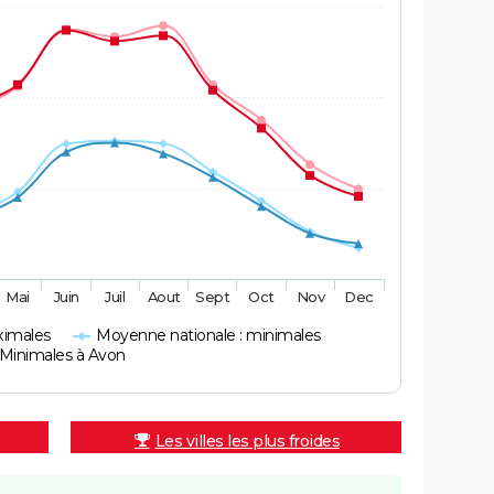
Mai
Juin
Juil
Aout
Sept
Oct
Nov
Dec
ximales
Moyenne nationale : minimales
Minimales à Avon
Les villes les plus froides