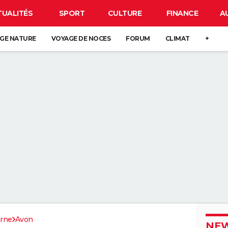
TUALITÉS
SPORT
CULTURE
FINANCE
A
GE NATURE
VOYAGE DE NOCES
FORUM
CLIMAT
+
arne
Avon
NEW