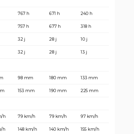
767 h
671 h
240 h
757 h
677 h
318 h
32 j
28 j
10 j
32 j
28 j
13 j
mm
98 mm
180 mm
133 mm
mm
153 mm
190 mm
225 mm
m/h
79 km/h
79 km/h
97 km/h
m/h
148 km/h
140 km/h
155 km/h