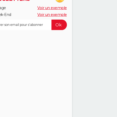
age
Voir un exemple
k-End
Voir un exemple