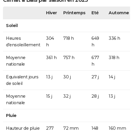
Climat à Bais par saison en 2025
Hiver
Printemps
Eté
Automne
Soleil
Heures
304
718 h
649
336 h
d'ensoleillement
h
h
Moyenne
361 h
757 h
677
318 h
nationale
h
Equivalent jours
13 j
30 j
27 j
14 j
de soleil
Moyenne
15 j
32 j
28 j
13 j
nationale
Pluie
Hauteur de pluie
277
72 mm
148
160 mm