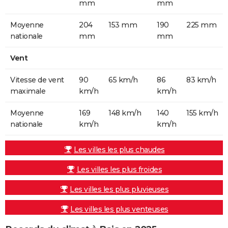
mm
mm
Moyenne
204
153 mm
190
225 mm
nationale
mm
mm
Vent
Vitesse de vent
90
65 km/h
86
83 km/h
maximale
km/h
km/h
Moyenne
169
148 km/h
140
155 km/h
nationale
km/h
km/h
Les villes les plus chaudes
Les villes les plus froides
Les villes les plus pluvieuses
Les villes les plus venteuses