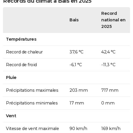
Records du climat à Bais en 2025
Record
Bais
national en
2025
Températures
Record de chaleur
37,6 °C
42,4 °C
Record de froid
-6,1 °C
-11,3 °C
Pluie
Précipitations maximales
203 mm
717 mm
Précipitations minimales
17 mm
0 mm
Vent
Vitesse de vent maximale
90 km/h
169 km/h