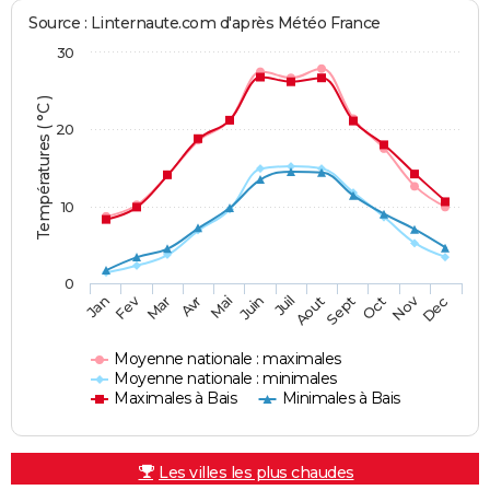
Source : Linternaute.com d'après Météo France
30
Températures ( °C )
20
10
0
Fev
Nov
Jan
Mar
Avr
Mai
Juin
Juil
Aout
Sept
Oct
Dec
Moyenne nationale : maximales
Moyenne nationale : minimales
Maximales à Bais
Minimales à Bais
Les villes les plus chaudes