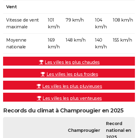
Vent
Vitesse de vent
101
79 km/h
104
108 km/h
maximale
km/h
km/h
Moyenne
169
148 km/h
140
155 km/h
nationale
km/h
km/h
Les villes les plus chaudes
Les villes les plus froides
Les villes les plus pluvieuses
Les villes les plus venteuses
Records du climat à Champrougier en 2025
Record
Champrougier
national en
2025