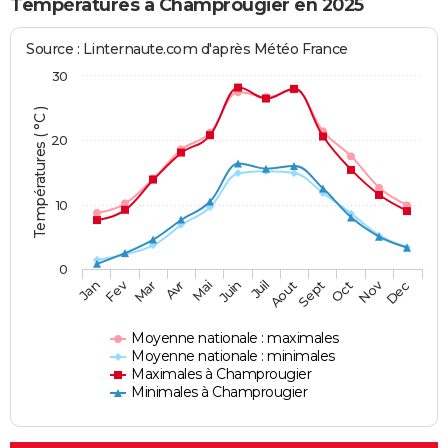
Températures à Champrougier en 2025
Source : Linternaute.com d'après Météo France
30
Températures ( °C )
20
10
0
Fev
Nov
Jan
Mar
Avr
Mai
Juin
Juil
Aout
Sept
Oct
Dec
Moyenne nationale : maximales
Moyenne nationale : minimales
Maximales à Champrougier
Minimales à Champrougier