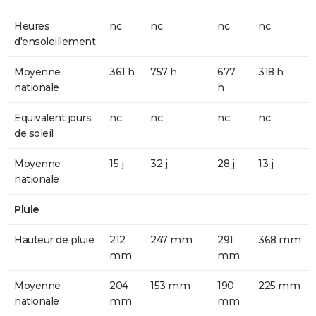
Heures
nc
nc
nc
nc
d'ensoleillement
Moyenne
361 h
757 h
677
318 h
nationale
h
Equivalent jours
nc
nc
nc
nc
de soleil
Moyenne
15 j
32 j
28 j
13 j
nationale
Pluie
Hauteur de pluie
212
247 mm
291
368 mm
mm
mm
Moyenne
204
153 mm
190
225 mm
nationale
mm
mm