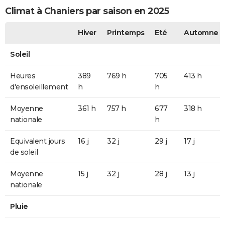
Climat à Chaniers par saison en 2025
Hiver
Printemps
Eté
Automne
Soleil
Heures
389
769 h
705
413 h
d'ensoleillement
h
h
Moyenne
361 h
757 h
677
318 h
nationale
h
Equivalent jours
16 j
32 j
29 j
17 j
de soleil
Moyenne
15 j
32 j
28 j
13 j
nationale
Pluie