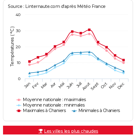
Source : Linternaute.com d'après Météo France
40
Températures ( °C )
30
20
10
0
Fev
Nov
Jan
Mar
Avr
Mai
Juin
Juil
Aout
Sept
Oct
Dec
Moyenne nationale : maximales
Moyenne nationale : minimales
Maximales à Chaniers
Minimales à Chaniers
Les villes les plus chaudes