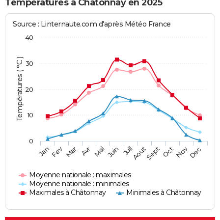
Températures à Châtonnay en 2025
Source : Linternaute.com d'après Météo France
40
Températures ( °C )
30
20
10
0
Fev
Nov
Jan
Mar
Avr
Mai
Juin
Juil
Aout
Sept
Oct
Dec
Moyenne nationale : maximales
Moyenne nationale : minimales
Maximales à Châtonnay
Minimales à Châtonnay