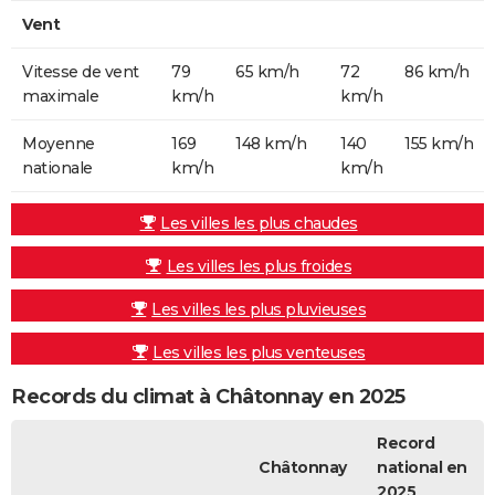
Vent
Vitesse de vent
79
65 km/h
72
86 km/h
maximale
km/h
km/h
Moyenne
169
148 km/h
140
155 km/h
nationale
km/h
km/h
Les villes les plus chaudes
Les villes les plus froides
Les villes les plus pluvieuses
Les villes les plus venteuses
Records du climat à Châtonnay en 2025
Record
Châtonnay
national en
2025