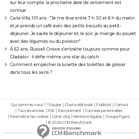
sur leur compte, la prochaine date de versement est
connue
Carla Villa, 101 ans : "Je me lève entre 7 h 30 et 8 h du matin
et je prends un café avec des petits biscuits au petit-
déjeuner. Je saute le déjeuner et, le soir, je mange du poulet
avec des légumes ou du poisson"
À 62 ans, Russell Crowe s'entraîne toujours comme pour
Gladiator : il défie même une star du catch
Comment empêcher la lunette des toilettes de glisser
dans tous les sens ?
Qui sommes-nous ?
Equipe
Charte éditoriale
Publicité
Contact
Tous les articles
RSS
Recrutement
Données personnelles
Paramétrer les cookies
Gérer Utiq
Mentions légales
Groupe Figaro
© 2026 CCM Benchmark