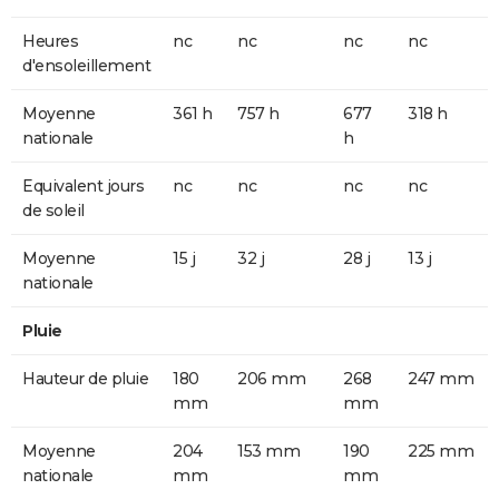
Heures
nc
nc
nc
nc
d'ensoleillement
Moyenne
361 h
757 h
677
318 h
nationale
h
Equivalent jours
nc
nc
nc
nc
de soleil
Moyenne
15 j
32 j
28 j
13 j
nationale
Pluie
Hauteur de pluie
180
206 mm
268
247 mm
mm
mm
Moyenne
204
153 mm
190
225 mm
nationale
mm
mm