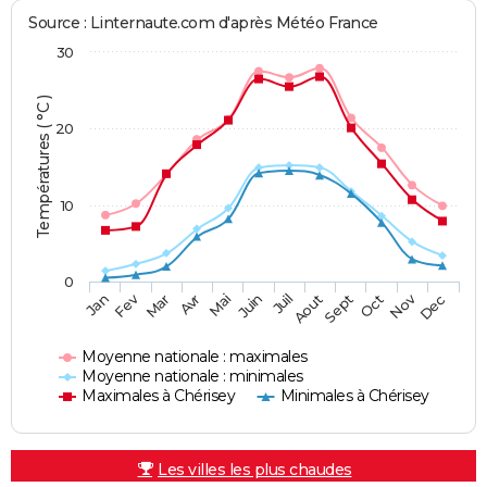
Source : Linternaute.com d'après Météo France
30
Températures ( °C )
20
10
0
Fev
Nov
Jan
Mar
Avr
Mai
Juin
Juil
Aout
Sept
Oct
Dec
Moyenne nationale : maximales
Moyenne nationale : minimales
Maximales à Chérisey
Minimales à Chérisey
Les villes les plus chaudes