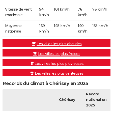
Vitesse de vent
94
101 km/h
76
76 km/h
maximale
km/h
km/h
Moyenne
169
148 km/h
140
155 km/h
nationale
km/h
km/h
Les villes les plus chaudes
Les villes les plus froides
Les villes les plus pluvieuses
Les villes les plus venteuses
Records du climat à Chérisey en 2025
Record
Chérisey
national en
2025