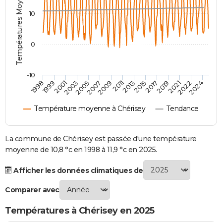
Températures Moyennes ( °C )
City break
Voyage de noces
Climat
Destinations
Voyage nature
Forum
+
PHOTO
10
GUIDES D'ACHAT
0
BONS PLANS
CARTE DE VOEUX
-10
1998
1999
2001
2003
2005
2007
2009
2011
2013
2015
2017
2019
2021
2022
2024
Carte Bonne année
Carte Pâques
Carte de Noël
Carte Saint-Valentin
Carte d'anniversaire
DICTIONNAIRE
Température moyenne à Chérisey
Tendance
Biographies
Expressions
Dictionnaire
Citations
Proverbes
PROGRAMME TV
COPAINS D'AVANT
La commune de Chérisey est passée d'une température
moyenne de 10,8 °c en 1998 à 11,9 °c en 2025.
Se connecter
Collèges
Universités
Service militaire
S'inscrire
Lycées
Primaires
Entreprises
Avis de recherche
AVIS DE DÉCÈS
Afficher les données climatiques de
FORUM
Comparer avec
Lifestyle
Sport
Television
Cinema
Bricolage
Culture
Auto
Voyage
Températures à Chérisey en 2025