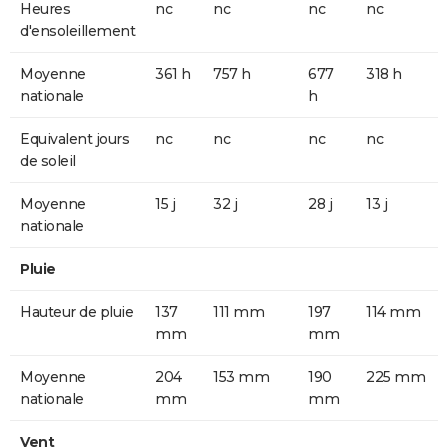
Heures
nc
nc
nc
nc
d'ensoleillement
Moyenne
361 h
757 h
677
318 h
nationale
h
Equivalent jours
nc
nc
nc
nc
de soleil
Moyenne
15 j
32 j
28 j
13 j
nationale
Pluie
Hauteur de pluie
137
111 mm
197
114 mm
mm
mm
Moyenne
204
153 mm
190
225 mm
nationale
mm
mm
Vent