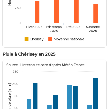
250
0
Hiver 2025
Printemps
Eté 2025
Automne
2025
2025
Chérisey
Moyenne nationale
Pluie à Chérisey en 2025
Source : Linternaute.com d'après Météo France
250
200
Hauteur de pluie (mm)
150
100