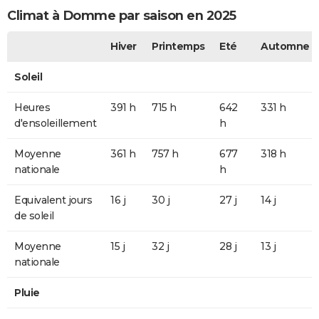
Climat à Domme par saison en 2025
Hiver
Printemps
Eté
Automne
Soleil
Heures
391 h
715 h
642
331 h
d'ensoleillement
h
Moyenne
361 h
757 h
677
318 h
nationale
h
Equivalent jours
16 j
30 j
27 j
14 j
de soleil
Moyenne
15 j
32 j
28 j
13 j
nationale
Pluie