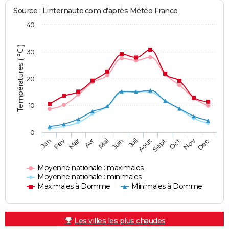
Source : Linternaute.com d'après Météo France
40
Températures ( °C )
30
20
10
0
Fev
Nov
Jan
Mar
Avr
Mai
Juin
Juil
Aout
Sept
Oct
Dec
Moyenne nationale : maximales
Moyenne nationale : minimales
Maximales à Domme
Minimales à Domme
Les villes les plus chaudes