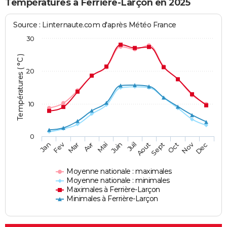
Températures à Ferrière-Larçon en 2025
Source : Linternaute.com d'après Météo France
30
Températures ( °C )
20
10
0
Fev
Nov
Jan
Mar
Avr
Mai
Juin
Juil
Aout
Sept
Oct
Dec
Moyenne nationale : maximales
Moyenne nationale : minimales
Maximales à Ferrière-Larçon
Minimales à Ferrière-Larçon