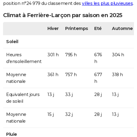
position n°24 979 du classement des
villes les plus pluvieuses
.
Climat à Ferrière-Larçon par saison en 2025
Hiver
Printemps
Eté
Automne
Soleil
Heures
301 h
795 h
676
304 h
d'ensoleillement
h
Moyenne
361 h
757 h
677
318 h
nationale
h
Equivalent jours
13 j
33 j
28 j
13 j
de soleil
Moyenne
15 j
32 j
28 j
13 j
nationale
Pluie