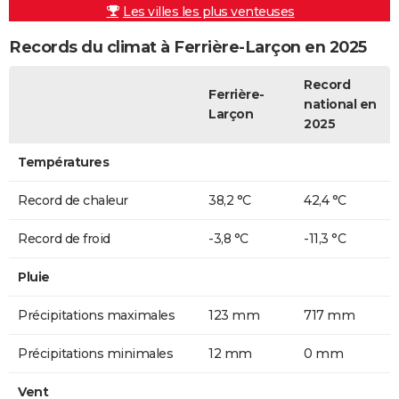
Les villes les plus venteuses
Records du climat à Ferrière-Larçon en 2025
Record
Ferrière-
national en
Larçon
2025
Températures
Record de chaleur
38,2 °C
42,4 °C
Record de froid
-3,8 °C
-11,3 °C
Pluie
Précipitations maximales
123 mm
717 mm
Précipitations minimales
12 mm
0 mm
Vent