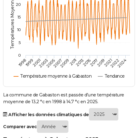
Températures Moyennes ( °C )
20
City break
Voyage de noces
Climat
Destinations
Voyage nature
Forum
+
PHOTO
15
GUIDES D'ACHAT
10
BONS PLANS
5
CARTE DE VOEUX
0
Carte Bonne année
Carte Pâques
Carte de Noël
Carte Saint-Valentin
Carte d'anniversaire
DICTIONNAIRE
2007
2021
2009
2022
1998
2011
2024
1999
2013
2001
2015
2003
2017
2005
2019
Biographies
Expressions
Dictionnaire
Citations
Proverbes
PROGRAMME TV
Température moyenne à Gabaston
Tendance
COPAINS D'AVANT
Se connecter
Collèges
Universités
Service militaire
S'inscrire
Lycées
Primaires
Entreprises
Avis de recherche
La commune de Gabaston est passée d'une température
AVIS DE DÉCÈS
moyenne de 13,2 °c en 1998 à 14,7 °c en 2025.
FORUM
Afficher les données climatiques de
Lifestyle
Sport
Television
Cinema
Bricolage
Culture
Auto
Voyage
Comparer avec