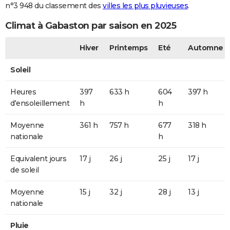
n°3 948 du classement des
villes les plus pluvieuses
.
Climat à Gabaston par saison en 2025
Hiver
Printemps
Eté
Automne
Soleil
Heures
397
633 h
604
397 h
d'ensoleillement
h
h
Moyenne
361 h
757 h
677
318 h
nationale
h
Equivalent jours
17 j
26 j
25 j
17 j
de soleil
Moyenne
15 j
32 j
28 j
13 j
nationale
Pluie