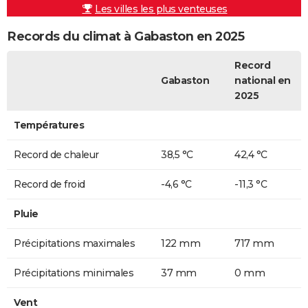
Les villes les plus venteuses
Records du climat à Gabaston en 2025
Record
Gabaston
national en
2025
Températures
Record de chaleur
38,5 °C
42,4 °C
Record de froid
-4,6 °C
-11,3 °C
Pluie
Précipitations maximales
122 mm
717 mm
Précipitations minimales
37 mm
0 mm
Vent