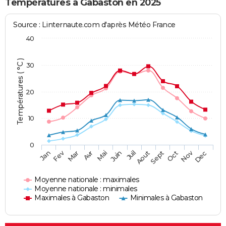
Températures à Gabaston en 2025
Source : Linternaute.com d'après Météo France
40
Températures ( °C )
30
20
10
0
Fev
Nov
Jan
Mar
Avr
Mai
Juin
Juil
Aout
Sept
Oct
Dec
Moyenne nationale : maximales
Moyenne nationale : minimales
Maximales à Gabaston
Minimales à Gabaston