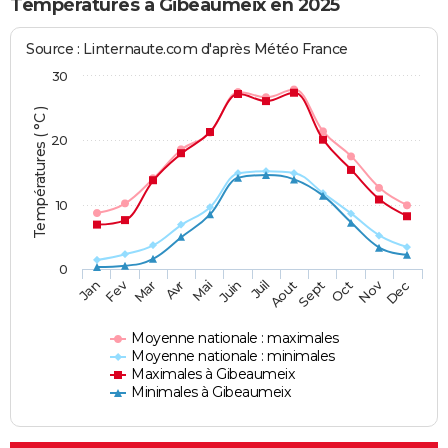
Températures à Gibeaumeix en 2025
Source : Linternaute.com d'après Météo France
30
Températures ( °C )
20
10
0
Fev
Nov
Jan
Mar
Avr
Mai
Juin
Juil
Aout
Sept
Oct
Dec
Moyenne nationale : maximales
Moyenne nationale : minimales
Maximales à Gibeaumeix
Minimales à Gibeaumeix