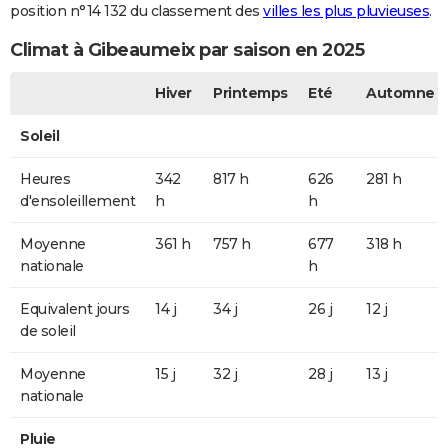
position n°14 132 du classement des
villes les plus pluvieuses
.
Climat à Gibeaumeix par saison en 2025
Hiver
Printemps
Eté
Automne
Soleil
Heures
342
817 h
626
281 h
d'ensoleillement
h
h
Moyenne
361 h
757 h
677
318 h
nationale
h
Equivalent jours
14 j
34 j
26 j
12 j
de soleil
Moyenne
15 j
32 j
28 j
13 j
nationale
Pluie