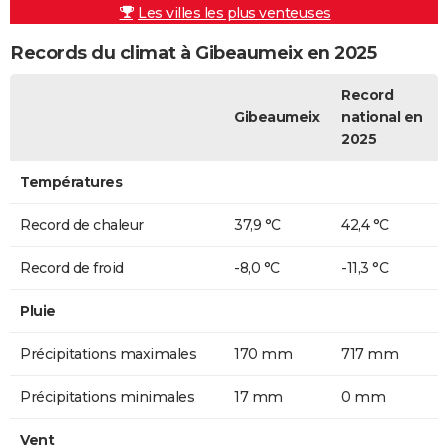
Les villes les plus venteuses
Records du climat à Gibeaumeix en 2025
Record
Gibeaumeix
national en
2025
Températures
Record de chaleur
37,9 °C
42,4 °C
Record de froid
-8,0 °C
-11,3 °C
Pluie
Précipitations maximales
170 mm
717 mm
Précipitations minimales
17 mm
0 mm
Vent