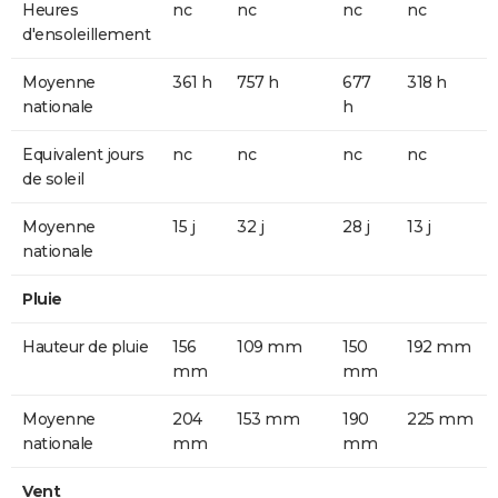
Heures
nc
nc
nc
nc
d'ensoleillement
Moyenne
361 h
757 h
677
318 h
nationale
h
Equivalent jours
nc
nc
nc
nc
de soleil
Moyenne
15 j
32 j
28 j
13 j
nationale
Pluie
Hauteur de pluie
156
109 mm
150
192 mm
mm
mm
Moyenne
204
153 mm
190
225 mm
nationale
mm
mm
Vent