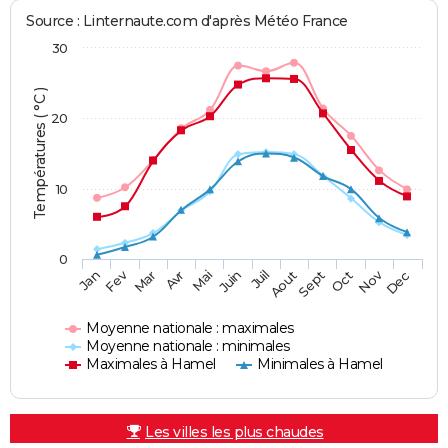
Source : Linternaute.com d'après Météo France
30
Températures ( °C )
20
10
0
Fev
Nov
Jan
Mar
Avr
Mai
Juin
Juil
Aout
Sept
Oct
Dec
Moyenne nationale : maximales
Moyenne nationale : minimales
Maximales à Hamel
Minimales à Hamel
Les villes les plus chaudes