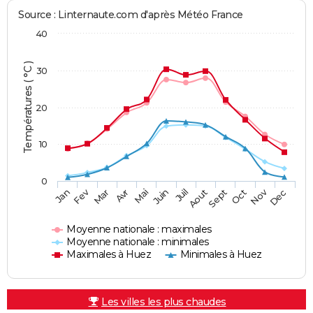
Source : Linternaute.com d'après Météo France
40
Températures ( °C )
30
20
10
0
Fev
Nov
Jan
Mar
Avr
Mai
Juin
Juil
Aout
Sept
Oct
Dec
Moyenne nationale : maximales
Moyenne nationale : minimales
Maximales à Huez
Minimales à Huez
Les villes les plus chaudes