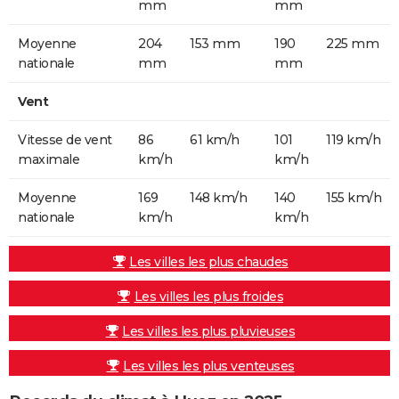
mm
mm
Moyenne
204
153 mm
190
225 mm
nationale
mm
mm
Vent
Vitesse de vent
86
61 km/h
101
119 km/h
maximale
km/h
km/h
Moyenne
169
148 km/h
140
155 km/h
nationale
km/h
km/h
Les villes les plus chaudes
Les villes les plus froides
Les villes les plus pluvieuses
Les villes les plus venteuses