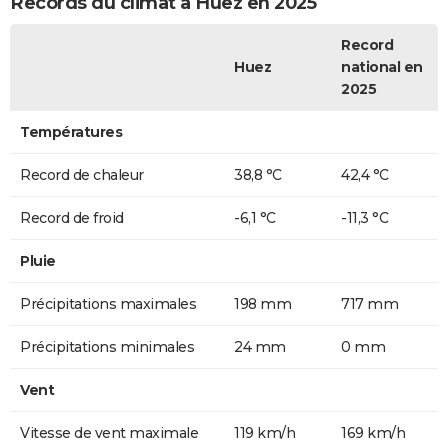
Records du climat à Huez en 2025
Record
Huez
national en
2025
Températures
Record de chaleur
38,8 °C
42,4 °C
Record de froid
-6,1 °C
-11,3 °C
Pluie
Précipitations maximales
198 mm
717 mm
Précipitations minimales
24 mm
0 mm
Vent
Vitesse de vent maximale
119 km/h
169 km/h