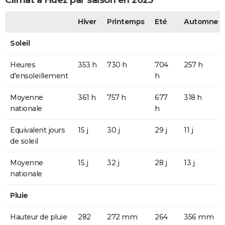
Climat à Huez par saison en 2025
Hiver
Printemps
Eté
Automne
Soleil
Heures
353 h
730 h
704
257 h
d'ensoleillement
h
Moyenne
361 h
757 h
677
318 h
nationale
h
Equivalent jours
15 j
30 j
29 j
11 j
de soleil
Moyenne
15 j
32 j
28 j
13 j
nationale
Pluie
Hauteur de pluie
282
272 mm
264
356 mm