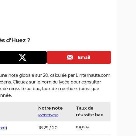
rès d'Huez ?
Email
une note globale sur 20, calculée par Linternaute.com
ycéens. Cliquez sur le nom du lycée pour consulter
aux de réussite au bac, taux de mentions) ainsi que
année.
Notre note
Taux de
réussite bac
Méthodologie
not
)
18,29 / 20
98,9 %