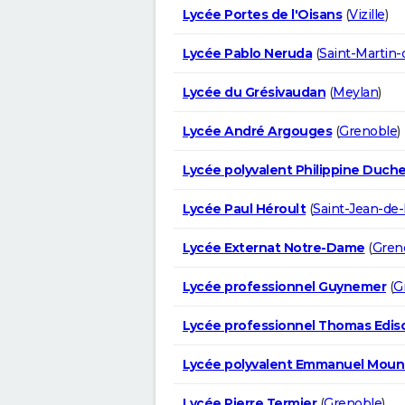
Lycée Portes de l'Oisans
(
Vizille
)
Lycée Pablo Neruda
(
Saint-Martin-
Lycée du Grésivaudan
(
Meylan
)
Lycée André Argouges
(
Grenoble
)
Lycée polyvalent Philippine Duch
Lycée Paul Héroult
(
Saint-Jean-de
Lycée Externat Notre-Dame
(
Gren
Lycée professionnel Guynemer
(
G
Lycée professionnel Thomas Edis
Lycée polyvalent Emmanuel Moun
Lycée Pierre Termier
(
Grenoble
)