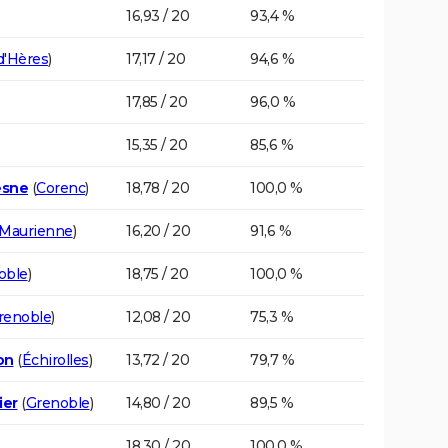
16,93 / 20
93,4 %
d'Hères
)
17,17 / 20
94,6 %
17,85 / 20
96,0 %
15,35 / 20
85,6 %
esne
(
Corenc
)
18,78 / 20
100,0 %
-Maurienne
)
16,20 / 20
91,6 %
oble
)
18,75 / 20
100,0 %
renoble
)
12,08 / 20
75,3 %
on
(
Échirolles
)
13,72 / 20
79,7 %
ier
(
Grenoble
)
14,80 / 20
89,5 %
18,30 / 20
100,0 %