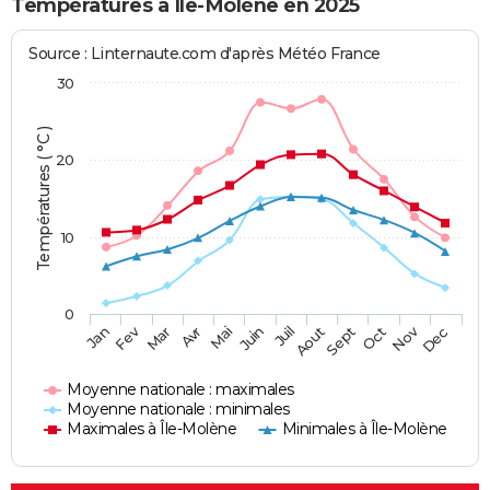
Températures à Île-Molène en 2025
Source : Linternaute.com d'après Météo France
30
Températures ( °C )
20
10
0
Fev
Nov
Jan
Mar
Avr
Mai
Juin
Juil
Aout
Sept
Oct
Dec
Moyenne nationale : maximales
Moyenne nationale : minimales
Maximales à Île-Molène
Minimales à Île-Molène