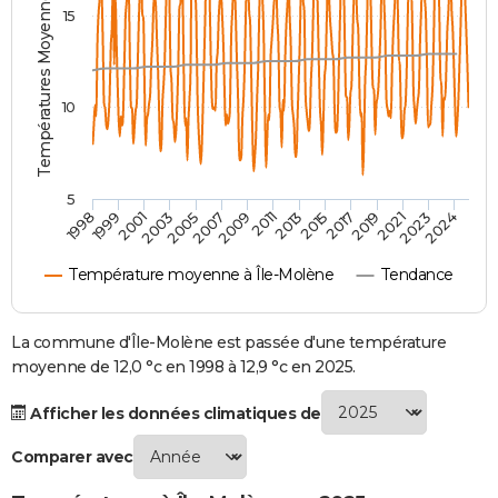
Températures Moyennes ( °C )
15
City break
Voyage de noces
Climat
Destinations
Voyage nature
Forum
+
PHOTO
GUIDES D'ACHAT
10
BONS PLANS
CARTE DE VOEUX
5
Carte Bonne année
Carte Pâques
Carte de Noël
Carte Saint-Valentin
Carte d'anniversaire
DICTIONNAIRE
1999
2013
2003
2017
2007
2021
1998
2011
2024
2001
2015
2005
2019
2009
2023
Biographies
Expressions
Dictionnaire
Citations
Proverbes
PROGRAMME TV
Température moyenne à Île-Molène
Tendance
COPAINS D'AVANT
Se connecter
Collèges
Universités
Service militaire
S'inscrire
Lycées
Primaires
Entreprises
Avis de recherche
La commune d'Île-Molène est passée d'une température
AVIS DE DÉCÈS
moyenne de 12,0 °c en 1998 à 12,9 °c en 2025.
FORUM
Afficher les données climatiques de
Lifestyle
Sport
Television
Cinema
Bricolage
Culture
Auto
Voyage
Comparer avec