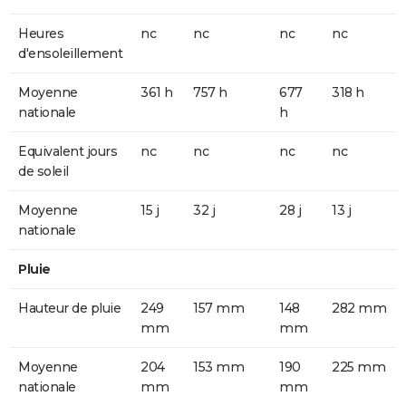
Heures
nc
nc
nc
nc
d'ensoleillement
Moyenne
361 h
757 h
677
318 h
nationale
h
Equivalent jours
nc
nc
nc
nc
de soleil
Moyenne
15 j
32 j
28 j
13 j
nationale
Pluie
Hauteur de pluie
249
157 mm
148
282 mm
mm
mm
Moyenne
204
153 mm
190
225 mm
nationale
mm
mm