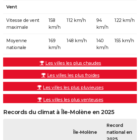
Vent
Vitesse de vent
158
112 km/h
94
122 km/h
maximale
km/h
km/h
Moyenne
169
148 km/h
140
155 km/h
nationale
km/h
km/h
Les villes les plus chaudes
Les villes les plus froides
Les villes les plus pluvieuses
Les villes les plus venteuses
Records du climat à Île-Molène en 2025
Record
Île-Molène
national en
2025