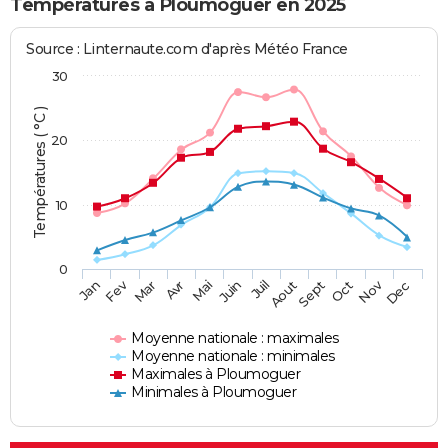
Températures à Ploumoguer en 2025
Source : Linternaute.com d'après Météo France
30
Températures ( °C )
20
10
0
Fev
Nov
Jan
Mar
Avr
Mai
Juin
Juil
Aout
Sept
Oct
Dec
Moyenne nationale : maximales
Moyenne nationale : minimales
Maximales à Ploumoguer
Minimales à Ploumoguer