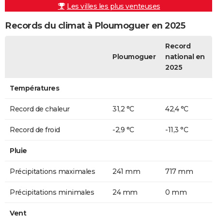
Les villes les plus venteuses
Records du climat à Ploumoguer en 2025
Record
Ploumoguer
national en
2025
Températures
Record de chaleur
31,2 °C
42,4 °C
Record de froid
-2,9 °C
-11,3 °C
Pluie
Précipitations maximales
241 mm
717 mm
Précipitations minimales
24 mm
0 mm
Vent