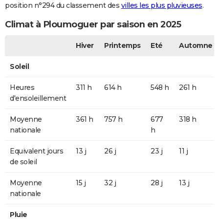
position n°294 du classement des
villes les plus pluvieuses
.
Climat à Ploumoguer par saison en 2025
Hiver
Printemps
Eté
Automne
Soleil
Heures
311 h
614 h
548 h
261 h
d'ensoleillement
Moyenne
361 h
757 h
677
318 h
nationale
h
Equivalent jours
13 j
26 j
23 j
11 j
de soleil
Moyenne
15 j
32 j
28 j
13 j
nationale
Pluie