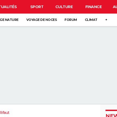
TUALITÉS
SPORT
CULTURE
FINANCE
A
GE NATURE
VOYAGE DE NOCES
FORUM
CLIMAT
+
llifaut
NEW