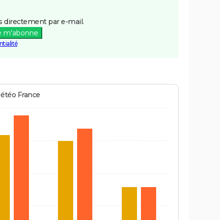
 directement par e-mail.
e m'abonne
tialité
Météo France