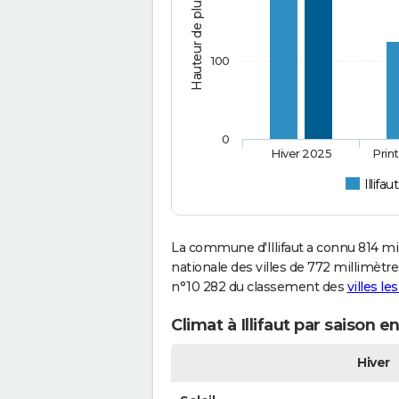
Hauteur de pluie (mm)
100
0
Hiver 2025
Prin
Illifaut
La commune d'Illifaut a connu 814 m
nationale des villes de 772 millimètres 
n°10 282 du classement des
villes le
Climat à Illifaut par saison e
Hiver