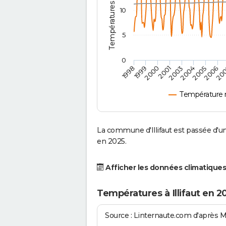
10
5
0
2001
2003
2004
2005
1998
2006
1999
20
2000
Température m
La commune d'Illifaut est passée d'u
en 2025.
Afficher les données climatiques
Températures à Illifaut en 2
Source : Linternaute.com d'après 