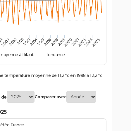
2010
2019
2011
2020
2013
2021
2023
2014
2015
2024
08
2016
2025
2009
2018
oyenne à Illifaut
Tendance
ne température moyenne de 11,2 °c en 1998 à 12,2 °c
Comparer avec
 de
025
Météo France