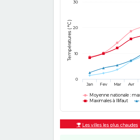
30
Températures ( °C )
20
10
0
Jan
Fev
Mar
Avr
Moyenne nationale : ma
Maximales à Illifaut
Les villes les plus chaudes