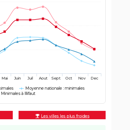
Mai
Juin
Juil
Aout
Sept
Oct
Nov
Dec
ximales
Moyenne nationale : minimales
Minimales à Illifaut
Les villes les plus froides