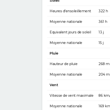
Soleil
Heures d'ensoleillement
322 h
Moyenne nationale
361 h
Equivalent jours de soleil
13 j
Moyenne nationale
15 j
Pluie
Hauteur de pluie
268 
Moyenne nationale
204 
Vent
Vitesse de vent maximale
86 km
Moyenne nationale
169 k