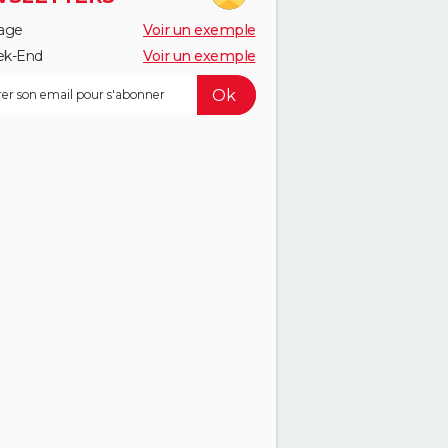
age
Voir un exemple
k-End
Voir un exemple