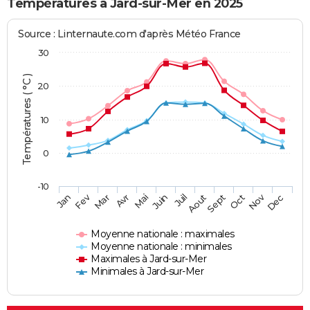
Températures à Jard-sur-Mer en 2025
Source : Linternaute.com d'après Météo France
30
Températures ( °C )
20
10
0
-10
Fev
Nov
Jan
Mar
Avr
Mai
Juin
Juil
Aout
Sept
Oct
Dec
Moyenne nationale : maximales
Moyenne nationale : minimales
Maximales à Jard-sur-Mer
Minimales à Jard-sur-Mer