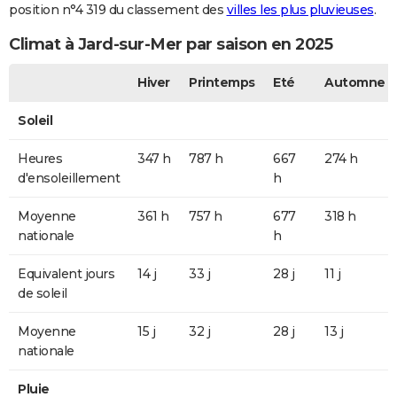
position n°4 319 du classement des
villes les plus pluvieuses
.
Climat à Jard-sur-Mer par saison en 2025
Hiver
Printemps
Eté
Automne
Soleil
Heures
347 h
787 h
667
274 h
d'ensoleillement
h
Moyenne
361 h
757 h
677
318 h
nationale
h
Equivalent jours
14 j
33 j
28 j
11 j
de soleil
Moyenne
15 j
32 j
28 j
13 j
nationale
Pluie