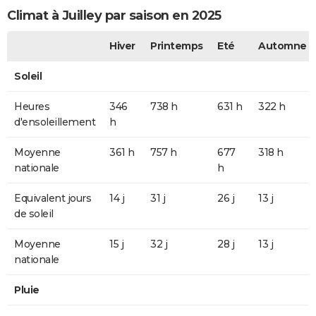
Climat à Juilley par saison en 2025
Hiver
Printemps
Eté
Automne
Soleil
Heures
346
738 h
631 h
322 h
d'ensoleillement
h
Moyenne
361 h
757 h
677
318 h
nationale
h
Equivalent jours
14 j
31 j
26 j
13 j
de soleil
Moyenne
15 j
32 j
28 j
13 j
nationale
Pluie