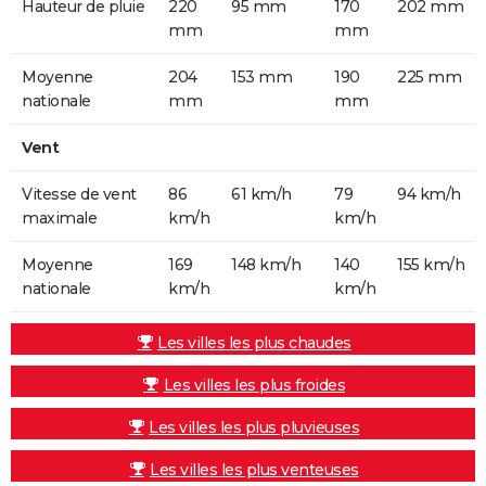
Hauteur de pluie
220
95 mm
170
202 mm
mm
mm
Moyenne
204
153 mm
190
225 mm
nationale
mm
mm
Vent
Vitesse de vent
86
61 km/h
79
94 km/h
maximale
km/h
km/h
Moyenne
169
148 km/h
140
155 km/h
nationale
km/h
km/h
Les villes les plus chaudes
Les villes les plus froides
Les villes les plus pluvieuses
Les villes les plus venteuses