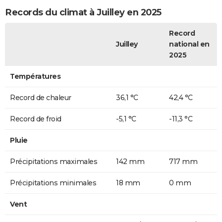
Records du climat à Juilley en 2025
Record
Juilley
national en
2025
Températures
Record de chaleur
36,1 °C
42,4 °C
Record de froid
-5,1 °C
-11,3 °C
Pluie
Précipitations maximales
142 mm
717 mm
Précipitations minimales
18 mm
0 mm
Vent