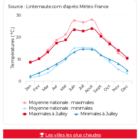
Source : Linternaute.com d'après Météo France
30
Températures ( °C )
20
10
0
Fev
Nov
Jan
Mar
Avr
Mai
Juin
Juil
Aout
Sept
Oct
Dec
Moyenne nationale : maximales
Moyenne nationale : minimales
Maximales à Juilley
Minimales à Juilley
Les villes les plus chaudes