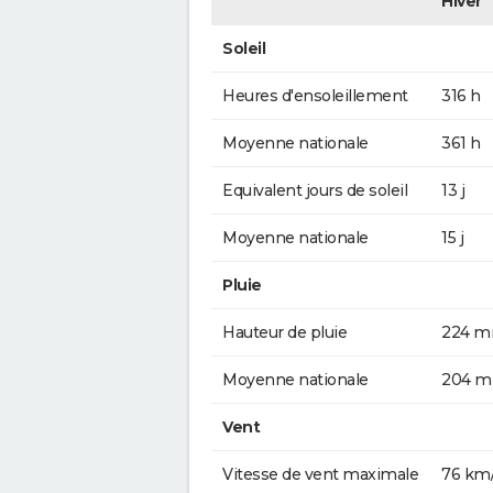
Hiver
Soleil
Heures d'ensoleillement
316 h
Moyenne nationale
361 h
Equivalent jours de soleil
13 j
Moyenne nationale
15 j
Pluie
Hauteur de pluie
224 
Moyenne nationale
204 
Vent
Vitesse de vent maximale
76 km