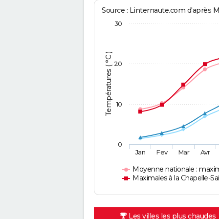
Source : Linternaute.com d'après 
30
Températures ( °C )
20
10
0
Jan
Fev
Mar
Avr
Moyenne nationale : maxi
Maximales à la Chapelle-Sa
Les villes les plus chaudes