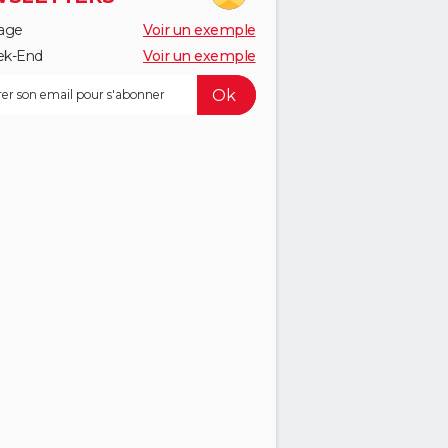
age
Voir un exemple
k-End
Voir un exemple