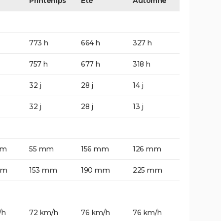
Printemps
Eté
Automne
773 h
664 h
327 h
757 h
677 h
318 h
32 j
28 j
14 j
32 j
28 j
13 j
mm
55 mm
156 mm
126 mm
mm
153 mm
190 mm
225 mm
/h
72 km/h
76 km/h
76 km/h