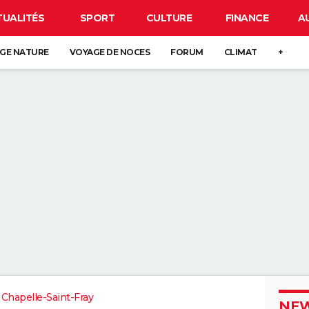
TUALITÉS
SPORT
CULTURE
FINANCE
A
GE NATURE
VOYAGE DE NOCES
FORUM
CLIMAT
+
 Chapelle-Saint-Fray
NEW