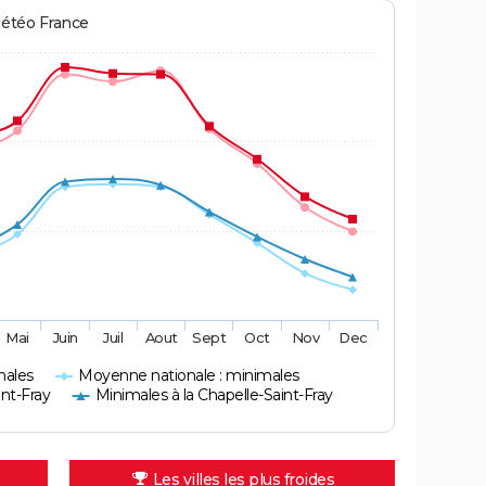
Météo France
Mai
Juin
Juil
Aout
Sept
Oct
Nov
Dec
males
Moyenne nationale : minimales
int-Fray
Minimales à la Chapelle-Saint-Fray
Les villes les plus froides