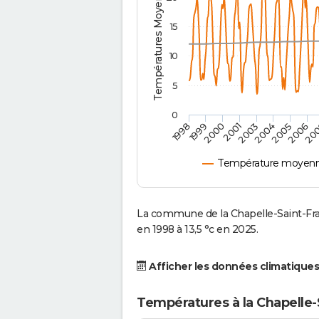
Températures Moyennes ( °C )
15
10
5
0
2001
2003
2004
2005
1998
2006
1999
20
2000
Température moyenne 
La commune de la Chapelle-Saint-Fra
en 1998 à 13,5 °c en 2025.
Afficher les données climatiques
Températures à la Chapelle-