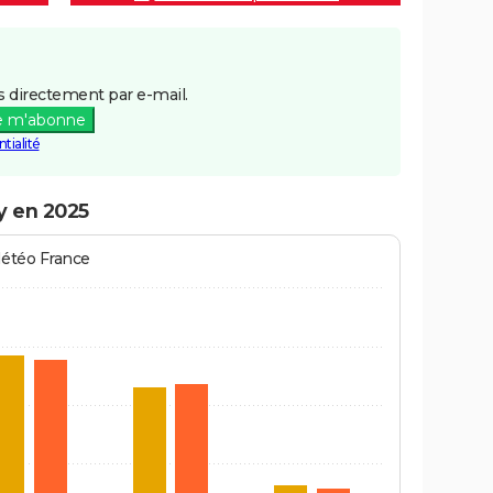
 directement par e-mail.
e m'abonne
tialité
ay en 2025
Météo France