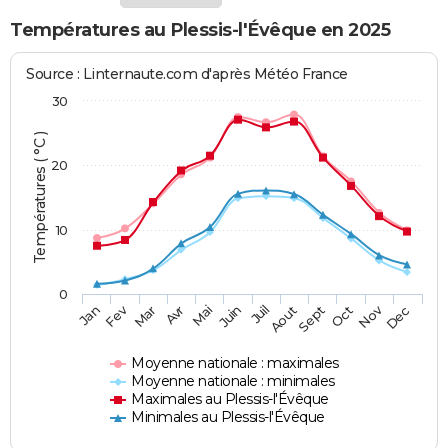
Températures au Plessis-l'Évêque en 2025
Source : Linternaute.com d'après Météo France
30
Températures ( °C )
20
10
0
Fev
Nov
Jan
Mar
Avr
Mai
Juin
Juil
Aout
Sept
Oct
Dec
Moyenne nationale : maximales
Moyenne nationale : minimales
Maximales au Plessis-l'Évêque
Minimales au Plessis-l'Évêque