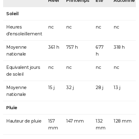
Hiver
Printemps
Eté
Automne
Soleil
Heures
nc
nc
nc
nc
d'ensoleillement
Moyenne
361 h
757 h
677
318 h
nationale
h
Equivalent jours
nc
nc
nc
nc
de soleil
Moyenne
15 j
32 j
28 j
13 j
nationale
Pluie
Hauteur de pluie
157
147 mm
132
128 mm
mm
mm