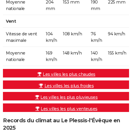
Moyenne
204
153 mm
190
225 mm
nationale
mm
mm
Vent
Vitesse de vent
104
108 km/h
76
94 km/h
maximale
km/h
km/h
Moyenne
169
148 km/h
140
155 km/h
nationale
km/h
km/h
Les villes les plus chaudes
Les villes les plus froides
Les villes les plus pluvieuses
Les villes les plus venteuses
Records du climat au Le Plessis-l'Évêque en
2025