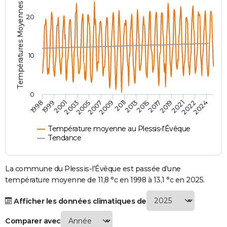
Températures Moyennes ( °C )
City break
Voyage de noces
Climat
Destinations
Voyage nature
Forum
+
PHOTO
20
GUIDES D'ACHAT
BONS PLANS
10
CARTE DE VOEUX
Carte Bonne année
Carte Pâques
Carte de Noël
Carte Saint-Valentin
Carte d'anniversaire
DICTIONNAIRE
0
2007
2021
2009
2022
1998
2011
2024
1999
2013
2001
2015
2003
2017
2005
2019
Biographies
Expressions
Dictionnaire
Citations
Proverbes
PROGRAMME TV
Température moyenne au Plessis-l'Évêque
COPAINS D'AVANT
Tendance
Se connecter
Collèges
Universités
Service militaire
S'inscrire
Lycées
Primaires
Entreprises
Avis de recherche
AVIS DE DÉCÈS
La commune du Plessis-l'Évêque est passée d'une
FORUM
température moyenne de 11,8 °c en 1998 à 13,1 °c en 2025.
Lifestyle
Sport
Television
Cinema
Bricolage
Culture
Auto
Voyage
Afficher les données climatiques de
Comparer avec