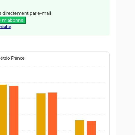
 directement par e-mail.
e m'abonne
tialité
Météo France