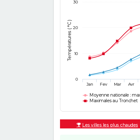
30
Températures ( °C )
20
10
0
Jan
Fev
Mar
Avr
Moyenne nationale : ma
Maximales au Tronchet
Les villes les plus chaudes