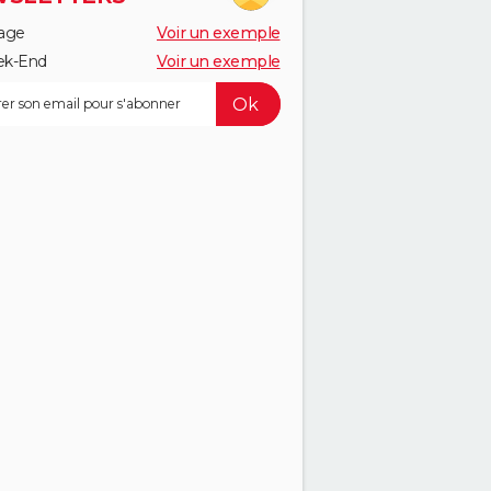
age
Voir un exemple
k-End
Voir un exemple