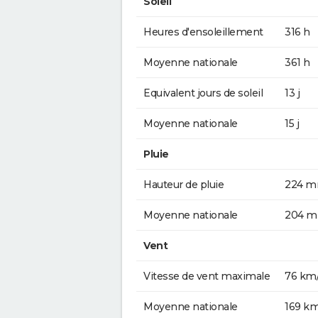
Soleil
Heures d'ensoleillement
316 h
Moyenne nationale
361 h
Equivalent jours de soleil
13 j
Moyenne nationale
15 j
Pluie
Hauteur de pluie
224 
Moyenne nationale
204 
Vent
Vitesse de vent maximale
76 km
Moyenne nationale
169 k