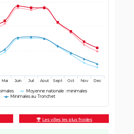
Mai
Juin
Juil
Aout
Sept
Oct
Nov
Dec
ximales
Moyenne nationale : minimales
Minimales au Tronchet
Les villes les plus froides