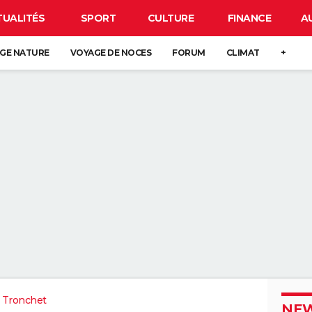
TUALITÉS
SPORT
CULTURE
FINANCE
A
GE NATURE
VOYAGE DE NOCES
FORUM
CLIMAT
+
 Tronchet
NEW