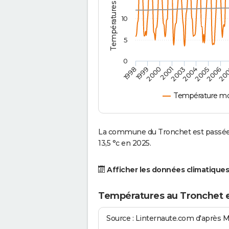
10
5
0
2001
2003
2004
2005
1998
2006
1999
20
2000
Température mo
La commune du Tronchet est passée 
13,5 °c en 2025.
Afficher les données climatiques
Températures au Tronchet 
Source : Linternaute.com d'après 