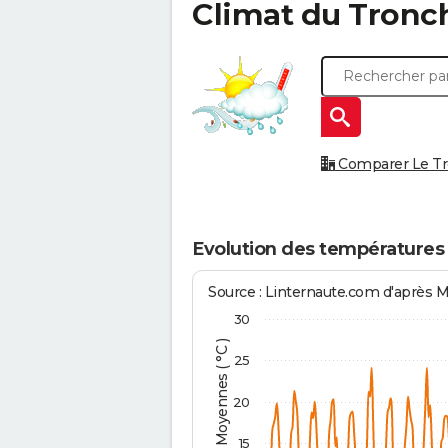
Climat du
Tronc
Comparer Le Tro
Evolution des températures
Source : Linternaute.com d'après 
30
Températures Moyennes ( °C )
25
20
15