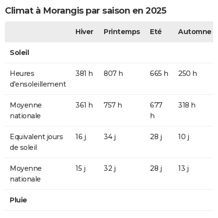
Climat à Morangis par saison en 2025
Hiver
Printemps
Eté
Automne
Soleil
Heures
381 h
807 h
665 h
250 h
d'ensoleillement
Moyenne
361 h
757 h
677
318 h
nationale
h
Equivalent jours
16 j
34 j
28 j
10 j
de soleil
Moyenne
15 j
32 j
28 j
13 j
nationale
Pluie