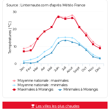
Source : Linternaute.com d'après Météo France
30
Températures ( °C )
20
10
0
Fev
Nov
Jan
Mar
Avr
Mai
Juin
Juil
Aout
Sept
Oct
Dec
Moyenne nationale : maximales
Moyenne nationale : minimales
Maximales à Morangis
Minimales à Morangis
Les villes les plus chaudes