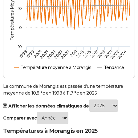
Températures Moyennes ( °C )
City break
Voyage de noces
Climat
Destinations
Voyage nature
Forum
+
PHOTO
10
GUIDES D'ACHAT
0
BONS PLANS
CARTE DE VOEUX
-10
1998
1999
2001
2003
2005
2007
2009
2011
2013
2015
2017
2019
2021
2022
2024
Carte Bonne année
Carte Pâques
Carte de Noël
Carte Saint-Valentin
Carte d'anniversaire
DICTIONNAIRE
Température moyenne à Morangis
Tendance
Biographies
Expressions
Dictionnaire
Citations
Proverbes
PROGRAMME TV
COPAINS D'AVANT
La commune de Morangis est passée d'une température
moyenne de 10,8 °c en 1998 à 11,7 °c en 2025.
Se connecter
Collèges
Universités
Service militaire
S'inscrire
Lycées
Primaires
Entreprises
Avis de recherche
AVIS DE DÉCÈS
Afficher les données climatiques de
FORUM
Comparer avec
Lifestyle
Sport
Television
Cinema
Bricolage
Culture
Auto
Voyage
Températures à Morangis en 2025