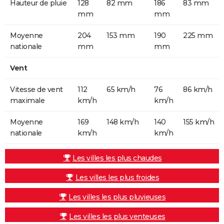
Hauteur de pluie
128
82 mm
186
83 mm
mm
mm
Moyenne
204
153 mm
190
225 mm
nationale
mm
mm
Vent
Vitesse de vent
112
65 km/h
76
86 km/h
maximale
km/h
km/h
Moyenne
169
148 km/h
140
155 km/h
nationale
km/h
km/h
Les villes les plus chaudes
Les villes les plus froides
Les villes les plus pluvieuses
Les villes les plus venteuses