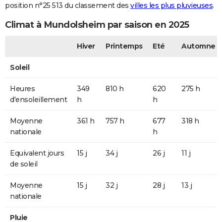
position n°25 513 du classement des
villes les plus pluvieuses
.
Climat à Mundolsheim par saison en 2025
Hiver
Printemps
Eté
Automne
Soleil
Heures
349
810 h
620
275 h
d'ensoleillement
h
h
Moyenne
361 h
757 h
677
318 h
nationale
h
Equivalent jours
15 j
34 j
26 j
11 j
de soleil
Moyenne
15 j
32 j
28 j
13 j
nationale
Pluie