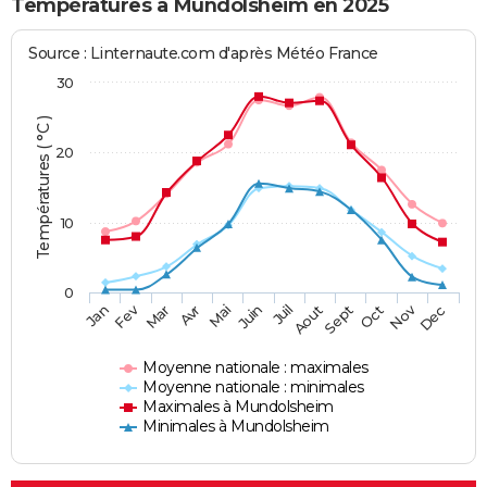
Températures à Mundolsheim en 2025
Source : Linternaute.com d'après Météo France
30
Températures ( °C )
20
10
0
Fev
Nov
Jan
Mar
Avr
Mai
Juin
Juil
Aout
Sept
Oct
Dec
Moyenne nationale : maximales
Moyenne nationale : minimales
Maximales à Mundolsheim
Minimales à Mundolsheim