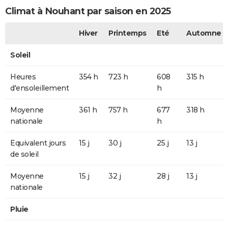
Climat à Nouhant par saison en 2025
Hiver
Printemps
Eté
Automne
Soleil
Heures
354 h
723 h
608
315 h
d'ensoleillement
h
Moyenne
361 h
757 h
677
318 h
nationale
h
Equivalent jours
15 j
30 j
25 j
13 j
de soleil
Moyenne
15 j
32 j
28 j
13 j
nationale
Pluie