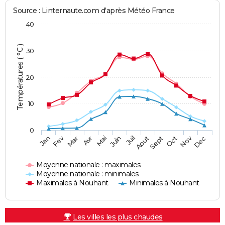
Source : Linternaute.com d'après Météo France
40
Températures ( °C )
30
20
10
0
Fev
Nov
Jan
Mar
Avr
Mai
Juin
Juil
Aout
Sept
Oct
Dec
Moyenne nationale : maximales
Moyenne nationale : minimales
Maximales à Nouhant
Minimales à Nouhant
Les villes les plus chaudes