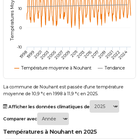
Températures Moyennes ( °C )
City break
Voyage de noces
Climat
Destinations
Voyage nature
Forum
+
PHOTO
10
GUIDES D'ACHAT
0
BONS PLANS
CARTE DE VOEUX
-10
1998
1999
2001
2003
2005
2007
2009
2011
2013
2015
2017
2019
2021
2022
2024
Carte Bonne année
Carte Pâques
Carte de Noël
Carte Saint-Valentin
Carte d'anniversaire
DICTIONNAIRE
Température moyenne à Nouhant
Tendance
Biographies
Expressions
Dictionnaire
Citations
Proverbes
PROGRAMME TV
COPAINS D'AVANT
La commune de Nouhant est passée d'une température
moyenne de 10,9 °c en 1998 à 11,9 °c en 2025.
Se connecter
Collèges
Universités
Service militaire
S'inscrire
Lycées
Primaires
Entreprises
Avis de recherche
AVIS DE DÉCÈS
Afficher les données climatiques de
FORUM
Comparer avec
Lifestyle
Sport
Television
Cinema
Bricolage
Culture
Auto
Voyage
Températures à Nouhant en 2025