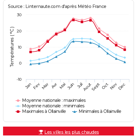
Source : Linternaute.com d'après Météo France
30
Températures ( °C )
20
10
0
-10
Fev
Nov
Jan
Mar
Avr
Mai
Juin
Juil
Aout
Sept
Oct
Dec
Moyenne nationale : maximales
Moyenne nationale : minimales
Maximales à Ollainville
Minimales à Ollainville
Les villes les plus chaudes