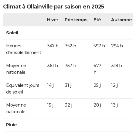
Climat à Ollainville par saison en 2025
Hiver
Printemps
Eté
Automne
Soleil
Heures
347 h
752 h
597 h
294 h
d'ensoleillement
Moyenne
361 h
757 h
677
318 h
nationale
h
Equivalent jours
14 j
31 j
25 j
12 j
de soleil
Moyenne
15 j
32 j
28 j
13 j
nationale
Pluie