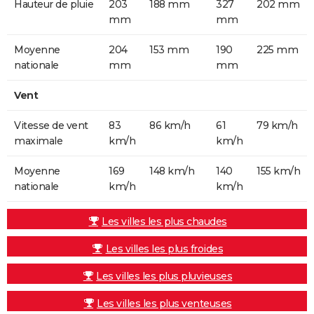
Hauteur de pluie
203
188 mm
327
202 mm
mm
mm
Moyenne
204
153 mm
190
225 mm
nationale
mm
mm
Vent
Vitesse de vent
83
86 km/h
61
79 km/h
maximale
km/h
km/h
Moyenne
169
148 km/h
140
155 km/h
nationale
km/h
km/h
Les villes les plus chaudes
Les villes les plus froides
Les villes les plus pluvieuses
Les villes les plus venteuses