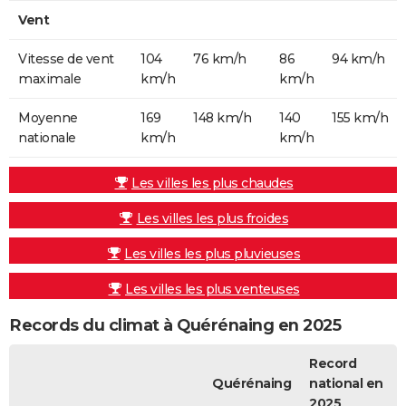
Vent
Vitesse de vent
104
76 km/h
86
94 km/h
maximale
km/h
km/h
Moyenne
169
148 km/h
140
155 km/h
nationale
km/h
km/h
Les villes les plus chaudes
Les villes les plus froides
Les villes les plus pluvieuses
Les villes les plus venteuses
Records du climat à Quérénaing en 2025
Record
Quérénaing
national en
2025