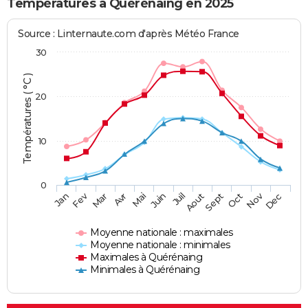
Températures à Quérénaing en 2025
Source : Linternaute.com d'après Météo France
30
Températures ( °C )
20
10
0
Fev
Nov
Jan
Mar
Avr
Mai
Juin
Juil
Aout
Sept
Oct
Dec
Moyenne nationale : maximales
Moyenne nationale : minimales
Maximales à Quérénaing
Minimales à Quérénaing