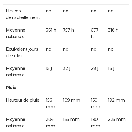
Heures
nc
nc
nc
nc
d'ensoleillement
Moyenne
361 h
757 h
677
318 h
nationale
h
Equivalent jours
nc
nc
nc
nc
de soleil
Moyenne
15 j
32 j
28 j
13 j
nationale
Pluie
Hauteur de pluie
156
109 mm
150
192 mm
mm
mm
Moyenne
204
153 mm
190
225 mm
nationale
mm
mm