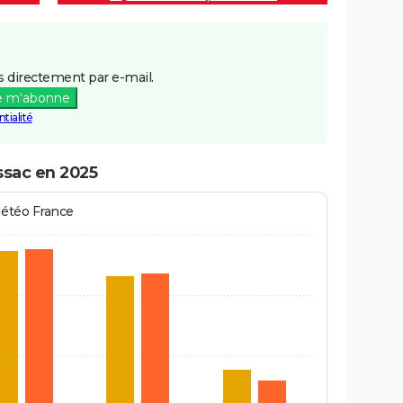
 directement par e-mail.
e m'abonne
tialité
ssac en 2025
Météo France