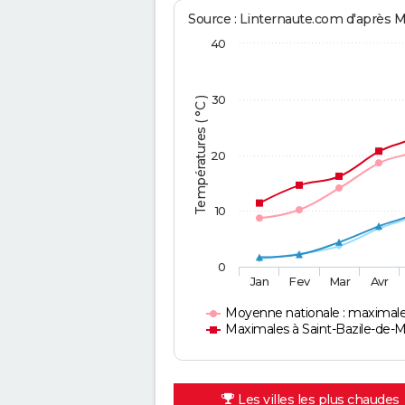
Source : Linternaute.com d'après 
40
30
Températures ( °C )
20
10
0
Jan
Fev
Mar
Avr
Moyenne nationale : maximal
Maximales à Saint-Bazile-de-
Les villes les plus chaudes