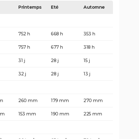
Printemps
Eté
Automne
752 h
668 h
353 h
757 h
677 h
318 h
31 j
28 j
15 j
32 j
28 j
13 j
m
260 mm
179 mm
270 mm
mm
153 mm
190 mm
225 mm