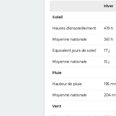
Hiver
Soleil
Heures d'ensoleillement
419 h
Moyenne nationale
361 h
Equivalent jours de soleil
17 j
Moyenne nationale
15 j
Pluie
Hauteur de pluie
195 m
Moyenne nationale
204 
Vent