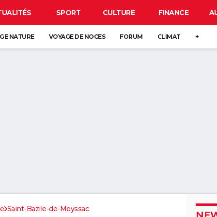
TUALITÉS
SPORT
CULTURE
FINANCE
A
GE NATURE
VOYAGE DE NOCES
FORUM
CLIMAT
+
ze
Saint-Bazile-de-Meyssac
NEW