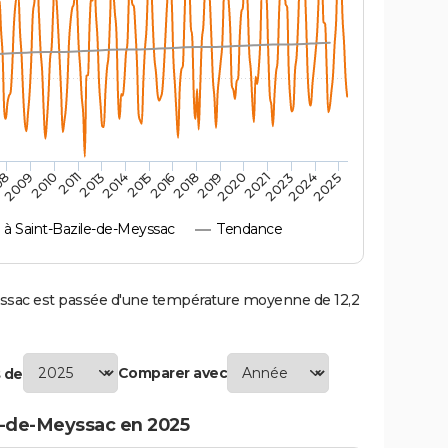
2010
2019
2011
2020
2013
2021
2014
2023
2015
2024
08
2016
2025
2009
2018
 Saint-Bazile-de-Meyssac
Tendance
sac est passée d'une température moyenne de 12,2
Comparer avec
 de
e-de-Meyssac en 2025