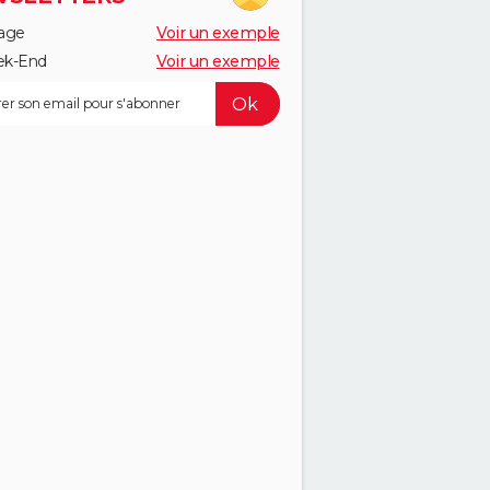
age
Voir un exemple
k-End
Voir un exemple