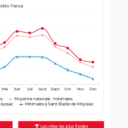
Météo France
Mai
Juin
Juil
Aout
Sept
Oct
Nov
Dec
es
Moyenne nationale : minimales
Meyssac
Minimales à Saint-Bazile-de-Meyssac
Les villes les plus froides