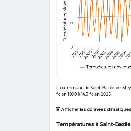
Températures Moyennes ( °C )
10
0
2001
2003
2004
2005
1998
2006
1999
20
2000
Température moyenne à
La commune de Saint-Bazile-de-Meys
°c en 1998 à 14,3 °c en 2025.
Afficher les données climatiques
Températures à Saint-Bazil