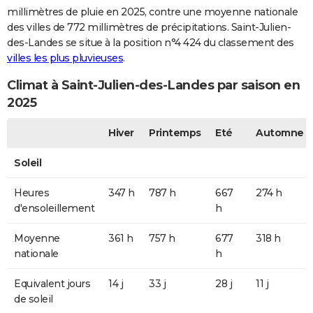
millimètres de pluie en 2025, contre une moyenne nationale
des villes de 772 millimètres de précipitations. Saint-Julien-
des-Landes se situe à la position n°4 424 du classement des
villes les plus pluvieuses
.
Climat à Saint-Julien-des-Landes par saison en
2025
Hiver
Printemps
Eté
Automne
Soleil
Heures
347 h
787 h
667
274 h
d'ensoleillement
h
Moyenne
361 h
757 h
677
318 h
nationale
h
Equivalent jours
14 j
33 j
28 j
11 j
de soleil