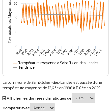
Températures Moyennes ( °C )
20
City break
Voyage de noces
Climat
Destinations
Voyage nature
Forum
+
PHOTO
GUIDES D'ACHAT
10
BONS PLANS
0
CARTE DE VOEUX
Carte Bonne année
Carte Pâques
Carte de Noël
Carte Saint-Valentin
Carte d'anniversaire
DICTIONNAIRE
-10
1998
1999
2001
2003
2005
2007
2009
2011
2013
2015
2017
2019
2021
2022
2024
Biographies
Expressions
Dictionnaire
Citations
Proverbes
PROGRAMME TV
Température moyenne à Saint-Julien-des-Landes
COPAINS D'AVANT
Tendance
Se connecter
Collèges
Universités
Service militaire
S'inscrire
Lycées
Primaires
Entreprises
Avis de recherche
AVIS DE DÉCÈS
La commune de Saint-Julien-des-Landes est passée d'une
FORUM
température moyenne de 12,6 °c en 1998 à 11,6 °c en 2025.
Lifestyle
Sport
Television
Cinema
Bricolage
Culture
Auto
Voyage
Afficher les données climatiques de
Comparer avec