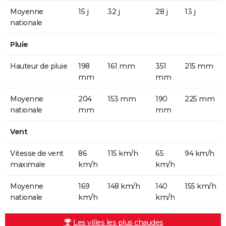
Moyenne
15 j
32 j
28 j
13 j
nationale
Pluie
Hauteur de pluie
198
161 mm
351
215 mm
mm
mm
Moyenne
204
153 mm
190
225 mm
nationale
mm
mm
Vent
Vitesse de vent
86
115 km/h
65
94 km/h
maximale
km/h
km/h
Moyenne
169
148 km/h
140
155 km/h
nationale
km/h
km/h
Les villes les plus chaudes