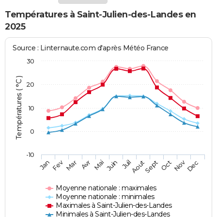
Températures à Saint-Julien-des-Landes en
2025
Source : Linternaute.com d'après Météo France
30
Températures ( °C )
20
10
0
-10
Fev
Nov
Jan
Mar
Avr
Mai
Juin
Juil
Aout
Sept
Oct
Dec
Moyenne nationale : maximales
Moyenne nationale : minimales
Maximales à Saint-Julien-des-Landes
Minimales à Saint-Julien-des-Landes