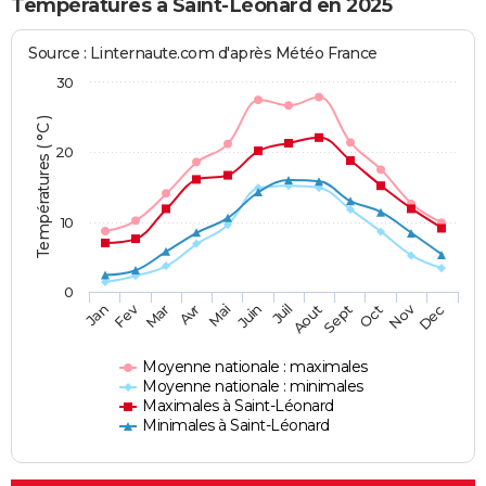
Températures à Saint-Léonard en 2025
Source : Linternaute.com d'après Météo France
30
Températures ( °C )
20
10
0
Fev
Nov
Jan
Mar
Avr
Mai
Juin
Juil
Aout
Sept
Oct
Dec
Moyenne nationale : maximales
Moyenne nationale : minimales
Maximales à Saint-Léonard
Minimales à Saint-Léonard