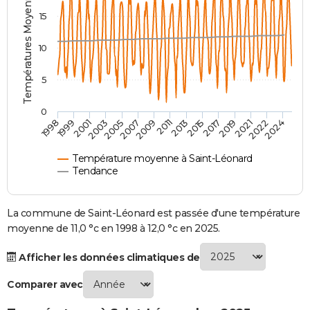
Températures Moyennes ( °C )
City break
Voyage de noces
Climat
Destinations
Voyage nature
Forum
+
15
PHOTO
GUIDES D'ACHAT
10
BONS PLANS
5
CARTE DE VOEUX
0
1999
2013
2003
2017
2007
2021
1998
2011
2024
2001
2015
2005
2019
2009
2022
Carte Bonne année
Carte Pâques
Carte de Noël
Carte Saint-Valentin
Carte d'anniversaire
DICTIONNAIRE
Biographies
Expressions
Dictionnaire
Citations
Proverbes
PROGRAMME TV
Température moyenne à Saint-Léonard
Tendance
COPAINS D'AVANT
Se connecter
Collèges
Universités
Service militaire
S'inscrire
Lycées
Primaires
Entreprises
Avis de recherche
La commune de Saint-Léonard est passée d'une température
AVIS DE DÉCÈS
moyenne de 11,0 °c en 1998 à 12,0 °c en 2025.
FORUM
Afficher les données climatiques de
Lifestyle
Sport
Television
Cinema
Bricolage
Culture
Auto
Voyage
Comparer avec