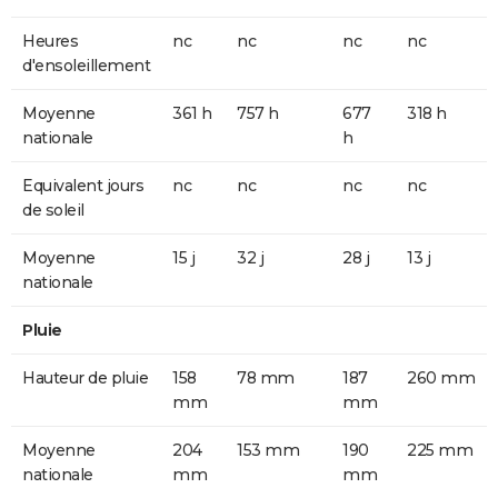
Heures
nc
nc
nc
nc
d'ensoleillement
Moyenne
361 h
757 h
677
318 h
nationale
h
Equivalent jours
nc
nc
nc
nc
de soleil
Moyenne
15 j
32 j
28 j
13 j
nationale
Pluie
Hauteur de pluie
158
78 mm
187
260 mm
mm
mm
Moyenne
204
153 mm
190
225 mm
nationale
mm
mm