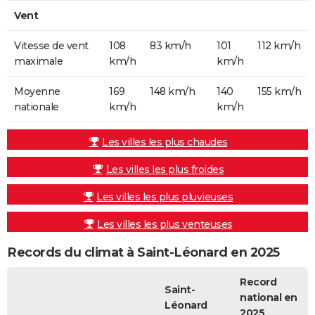
Vent
Vitesse de vent
108
83 km/h
101
112 km/h
maximale
km/h
km/h
Moyenne
169
148 km/h
140
155 km/h
nationale
km/h
km/h
Les villes les plus chaudes
Les villes les plus froides
Les villes les plus pluvieuses
Les villes les plus venteuses
Records du climat à Saint-Léonard en 2025
Record
Saint-
national en
Léonard
2025