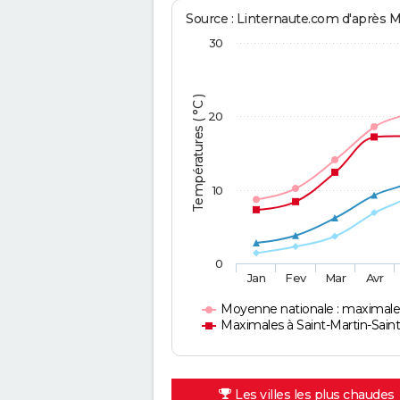
Source : Linternaute.com d'après 
30
Températures ( °C )
20
10
0
Jan
Fev
Mar
Avr
Moyenne nationale : maximale
Maximales à Saint-Martin-Saint
Les villes les plus chaudes