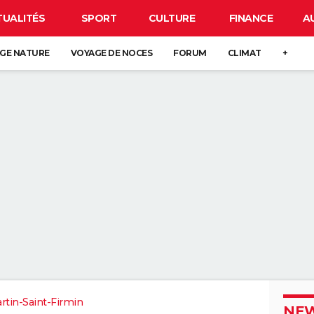
TUALITÉS
SPORT
CULTURE
FINANCE
A
GE NATURE
VOYAGE DE NOCES
FORUM
CLIMAT
+
rtin-Saint-Firmin
NEW