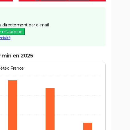
 directement par e-mail.
e m'abonne
tialité
irmin en 2025
Météo France