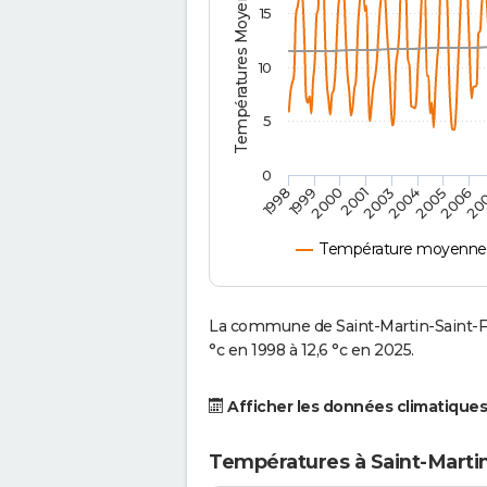
Températures Moyennes ( °C )
15
10
5
0
2000
2004
20
1999
2003
2006
1998
2001
2005
Température moyenne à 
La commune de Saint-Martin-Saint-F
°c en 1998 à 12,6 °c en 2025.
Afficher les données climatiques
Températures à Saint-Martin