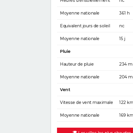
Heures d'ensoleillement
nc
Moyenne nationale
361 h
Equivalent jours de soleil
nc
Moyenne nationale
15 j
Pluie
Hauteur de pluie
234 
Moyenne nationale
204 
Vent
Vitesse de vent maximale
122 k
Moyenne nationale
169 k
Les villes les plus chaudes