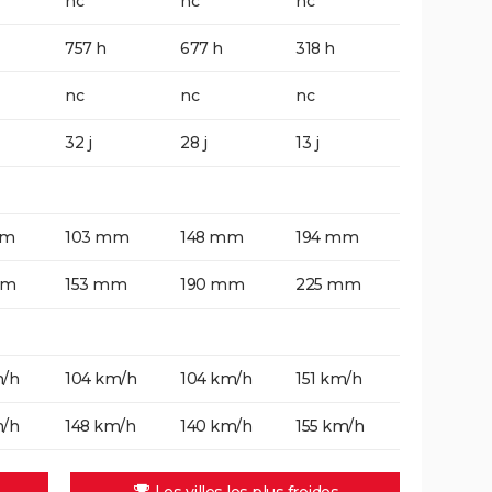
nc
nc
nc
757 h
677 h
318 h
nc
nc
nc
32 j
28 j
13 j
mm
103 mm
148 mm
194 mm
mm
153 mm
190 mm
225 mm
m/h
104 km/h
104 km/h
151 km/h
m/h
148 km/h
140 km/h
155 km/h
Les villes les plus froides