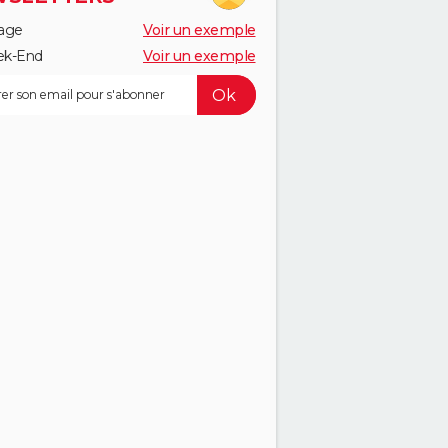
age
Voir un exemple
k-End
Voir un exemple