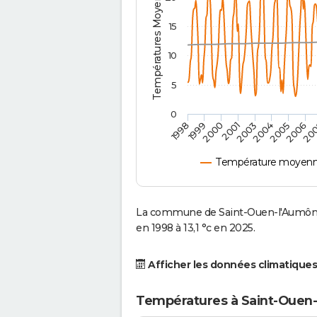
Températures Moyennes ( °C )
15
10
5
0
2001
2003
2004
2005
1998
2006
1999
20
2000
Température moyenne
La commune de Saint-Ouen-l'Aumône 
en 1998 à 13,1 °c en 2025.
Afficher les données climatiques
Températures à Saint-Ouen