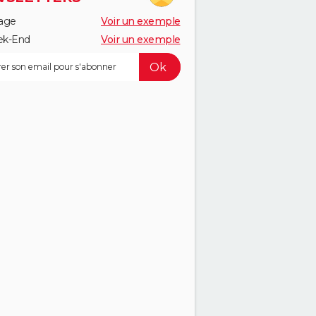
age
Voir un exemple
k-End
Voir un exemple