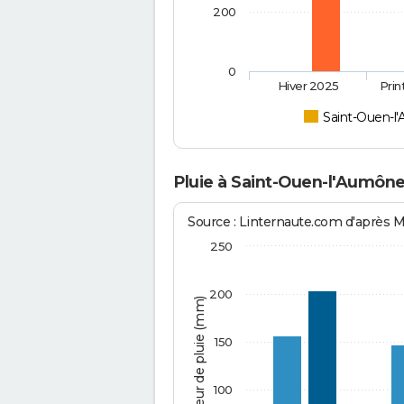
200
0
Hiver 2025
Pri
Saint-Ouen-l
Pluie à Saint-Ouen-l'Aumône
Source : Linternaute.com d'après 
250
200
Hauteur de pluie (mm)
150
100