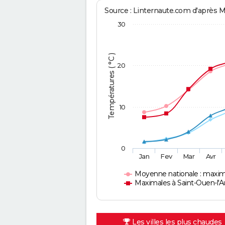
Source : Linternaute.com d'après 
30
Températures ( °C )
20
10
0
Jan
Fev
Mar
Avr
Moyenne nationale : maxim
Maximales à Saint-Ouen-l
Les villes les plus chaudes