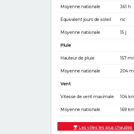
Moyenne nationale
361 h
Equivalent jours de soleil
nc
Moyenne nationale
15 j
Pluie
Hauteur de pluie
157 m
Moyenne nationale
204 
Vent
Vitesse de vent maximale
104 k
Moyenne nationale
169 k
Les villes les plus chaudes