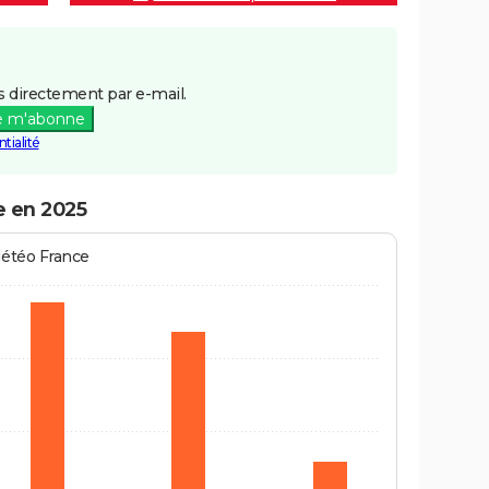
 directement par e-mail.
e m'abonne
tialité
e en 2025
Météo France