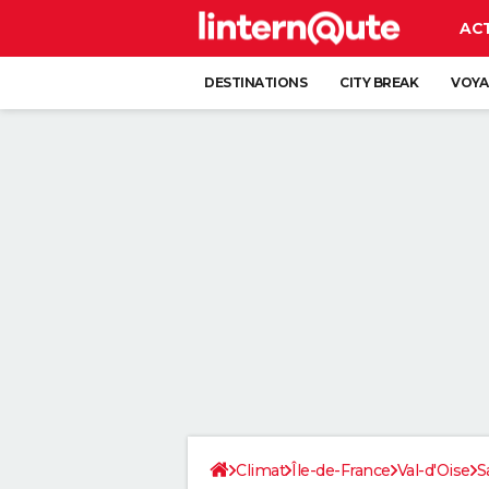
AC
DESTINATIONS
CITY BREAK
VOYA
Climat
Île-de-France
Val-d'Oise
S