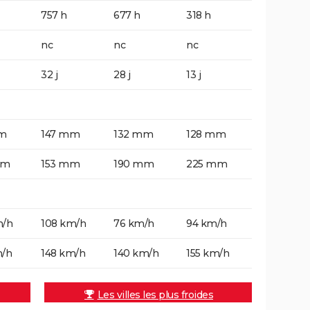
757 h
677 h
318 h
nc
nc
nc
32 j
28 j
13 j
m
147 mm
132 mm
128 mm
mm
153 mm
190 mm
225 mm
m/h
108 km/h
76 km/h
94 km/h
m/h
148 km/h
140 km/h
155 km/h
Les villes les plus froides