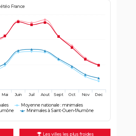
Météo France
Mai
Juin
Juil
Aout
Sept
Oct
Nov
Dec
ales
Moyenne nationale : minimales
'Aumône
Minimales à Saint-Ouen-l'Aumône
Les villes les plus froides