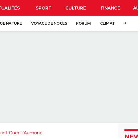
TUALITÉS
SPORT
CULTURE
FINANCE
A
GE NATURE
VOYAGE DE NOCES
FORUM
CLIMAT
+
aint-Ouen-l'Aumône
NEW