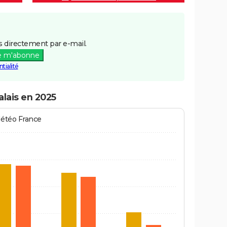
 directement par e-mail.
e m'abonne
tialité
alais en 2025
Météo France