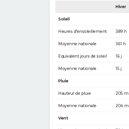
Hiver
Soleil
Heures d'ensoleillement
389 h
Moyenne nationale
361 h
Equivalent jours de soleil
16 j
Moyenne nationale
15 j
Pluie
Hauteur de pluie
205 
Moyenne nationale
204 
Vent