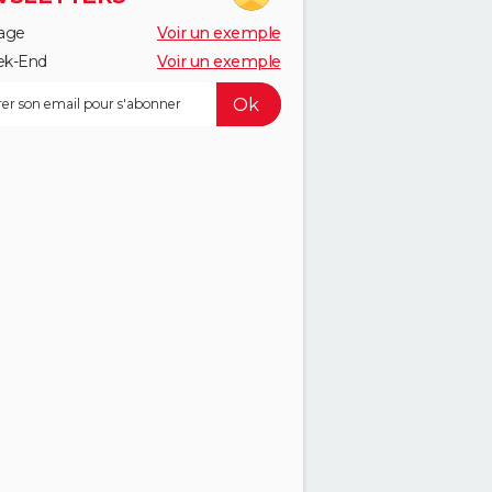
age
Voir un exemple
k-End
Voir un exemple