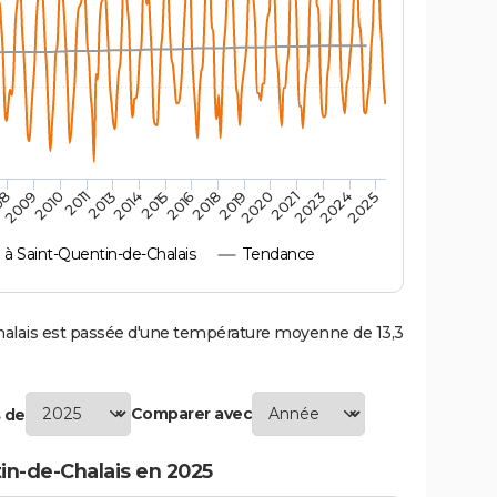
2010
2019
2011
2020
2013
2021
2014
2023
2015
2024
08
2016
2025
2009
2018
 Saint-Quentin-de-Chalais
Tendance
lais est passée d'une température moyenne de 13,3
Comparer avec
 de
in-de-Chalais en 2025