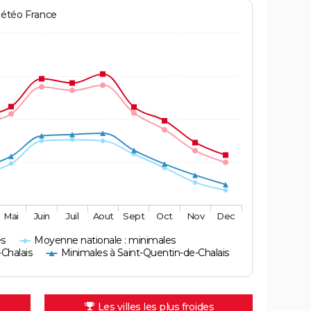
Météo France
Mai
Juin
Juil
Aout
Sept
Oct
Nov
Dec
es
Moyenne nationale : minimales
Chalais
Minimales à Saint-Quentin-de-Chalais
Les villes les plus froides