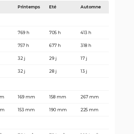
Printemps
Eté
Automne
769 h
705 h
413 h
757 h
677 h
318 h
32 j
29 j
17 j
32 j
28 j
13 j
mm
169 mm
158 mm
267 mm
mm
153 mm
190 mm
225 mm