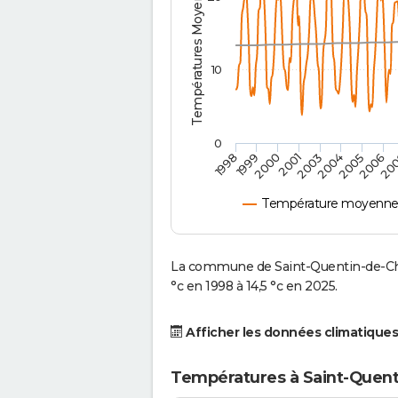
Températures Moyennes ( °C )
10
0
2001
2003
2004
2005
1998
2006
1999
20
2000
Température moyenne à
La commune de Saint-Quentin-de-Cha
°c en 1998 à 14,5 °c en 2025.
Afficher les données climatiques
Températures à Saint-Quent