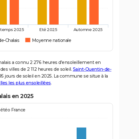
ntemps 2025
Eté 2025
Automne 2025
de-Chalais
Moyenne nationale
lais a connu 2 276 heures d'ensoleillement en
s villes de 2 112 heures de soleil.
Saint-Quentin-de-
95 jours de soleil en 2025. La commune se situe à la
illes les plus ensoleillées
.
lais en 2025
Météo France