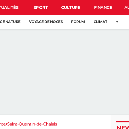
TUALITÉS
SPORT
CULTURE
FINANCE
A
GE NATURE
VOYAGE DE NOCES
FORUM
CLIMAT
+
nte
Saint-Quentin-de-Chalais
NEW