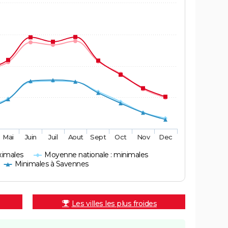
Mai
Juin
Juil
Aout
Sept
Oct
Nov
Dec
ximales
Moyenne nationale : minimales
Minimales à Savennes
Les villes les plus froides