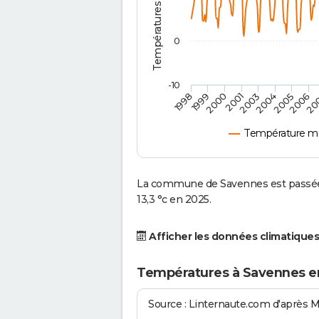
0
-10
2001
2004
1998
2006
2000
2003
2005
1999
20
Température m
La commune de Savennes est passée 
13,3 °c en 2025.
Afficher les données climatiques
Températures à Savennes e
Source : Linternaute.com d'après 