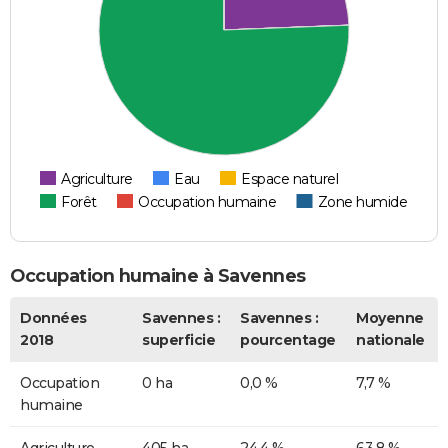
Agriculture
Eau
Espace naturel
Forêt
Occupation humaine
Zone humide
Occupation humaine à Savennes
Données
Savennes :
Savennes :
Moyenne
2018
superficie
pourcentage
nationale
Occupation
0 ha
0,0 %
7,7 %
humaine
Agriculture
405 ha
24,4 %
63,8 %