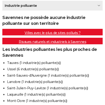
City break
Voyage de noces
Climat
Destinations
Voyage nature
Forum
+
Industrie polluante
PHOTO
GUIDES D'ACHAT
Savennes ne possède aucune industrie
polluante sur son territoire
BONS PLANS
Villes avec le plus de sites pollués ?
CARTE DE VOEUX
Risques naturels et industriels à Savennes
Carte Bonne année
Carte Pâques
Carte de Noël
Carte Saint-Valentin
Carte d'anniversaire
DICTIONNAIRE
Les industries polluantes les plus proches de
Biographies
Expressions
Dictionnaire
Citations
Proverbes
PROGRAMME TV
Savennes
COPAINS D'AVANT
Tauves (1 industrie(s) polluante(s))
Ussel (6 industrie(s) polluante(s))
Se connecter
Collèges
Universités
Service militaire
S'inscrire
Lycées
Primaires
Entreprises
Avis de recherche
AVIS DE DÉCÈS
Saint-Sauves-d'Auvergne (1 industrie(s) polluante(s))
FORUM
Lanobre (1 industrie(s) polluante(s))
Saint-Julien-Puy-Lavèze (1 industrie(s) polluante(s))
Lifestyle
Sport
Television
Cinema
Bricolage
Culture
Auto
Voyage
Laqueuille (1 industrie(s) polluante(s))
Mont-Dore (1 industrie(s) polluante(s))