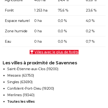
Forêt
1 253 ha
75,6 %
23,6 %
Espace naturel
0 ha
0,0 %
4,0 %
Zone humide
0 ha
0,0 %
0,2 %
Eau
0 ha
0,0 %
0,7 %
Villes avec le plus de forêts
Les villes à proximité de Savennes
Saint-Étienne-aux-Clos (19200)
Messeix (63750)
Singles (63690)
Confolent-Port-Dieu (19200)
Merlines (19340)
Toutes les villes