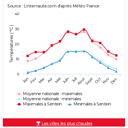
Source : Linternaute.com d'après Météo France
40
Températures ( °C )
30
20
10
0
Fev
Nov
Jan
Mar
Avr
Mai
Juin
Juil
Aout
Sept
Oct
Dec
Moyenne nationale : maximales
Moyenne nationale : minimales
Maximales à Sentein
Minimales à Sentein
Les villes les plus chaudes