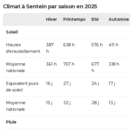
Climat à Sentein par saison en 2025
Hiver
Printemps
Eté
Automne
Soleil
Heures
387
638 h
576 h
411 h
d'ensoleillement
h
Moyenne
361 h
757 h
677
318 h
nationale
h
Equivalent jours
16 j
27 j
24 j
17 j
de soleil
Moyenne
15 j
32 j
28 j
13 j
nationale
Pluie