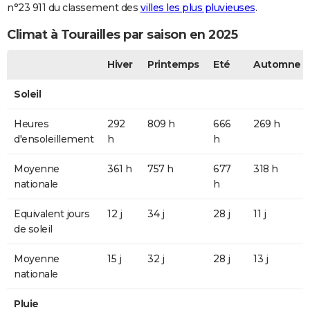
n°23 911 du classement des
villes les plus pluvieuses
.
Climat à Tourailles par saison en 2025
Hiver
Printemps
Eté
Automne
Soleil
Heures
292
809 h
666
269 h
d'ensoleillement
h
h
Moyenne
361 h
757 h
677
318 h
nationale
h
Equivalent jours
12 j
34 j
28 j
11 j
de soleil
Moyenne
15 j
32 j
28 j
13 j
nationale
Pluie