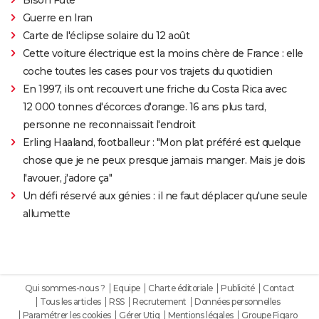
Guerre en Iran
Carte de l'éclipse solaire du 12 août
Cette voiture électrique est la moins chère de France : elle
coche toutes les cases pour vos trajets du quotidien
En 1997, ils ont recouvert une friche du Costa Rica avec
12 000 tonnes d'écorces d'orange. 16 ans plus tard,
personne ne reconnaissait l'endroit
Erling Haaland, footballeur : "Mon plat préféré est quelque
chose que je ne peux presque jamais manger. Mais je dois
l'avouer, j'adore ça"
Un défi réservé aux génies : il ne faut déplacer qu'une seule
allumette
Qui sommes-nous ?
Equipe
Charte éditoriale
Publicité
Contact
Tous les articles
RSS
Recrutement
Données personnelles
Paramétrer les cookies
Gérer Utiq
Mentions légales
Groupe Figaro