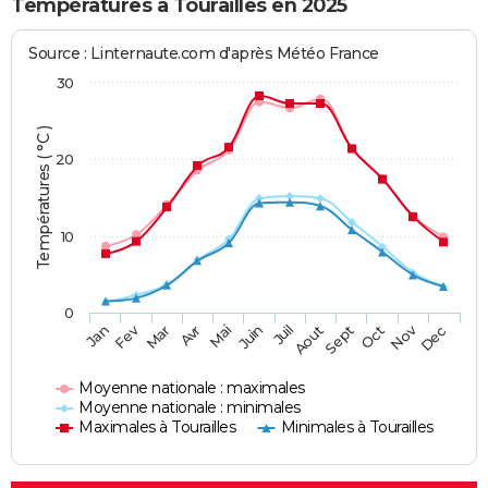
Températures à Tourailles en 2025
Source : Linternaute.com d'après Météo France
30
Températures ( °C )
20
10
0
Fev
Nov
Jan
Mar
Avr
Mai
Juin
Juil
Aout
Sept
Oct
Dec
Moyenne nationale : maximales
Moyenne nationale : minimales
Maximales à Tourailles
Minimales à Tourailles