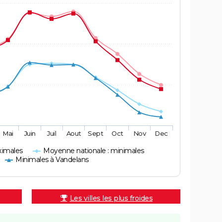
Mai
Juin
Juil
Aout
Sept
Oct
Nov
Dec
ximales
Moyenne nationale : minimales
Minimales à Vandelans
Les villes les plus froides