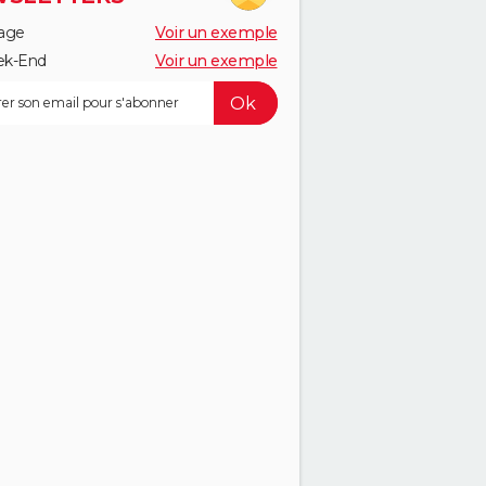
age
Voir un exemple
k-End
Voir un exemple