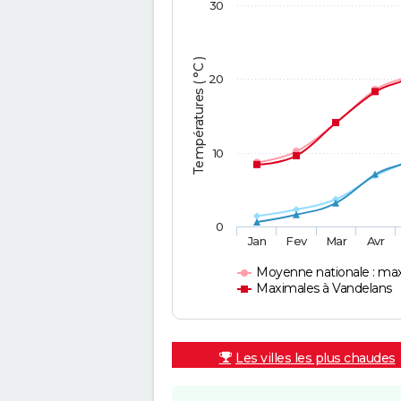
30
Températures ( °C )
20
10
0
Jan
Fev
Mar
Avr
Moyenne nationale : ma
Maximales à Vandelans
Les villes les plus chaudes