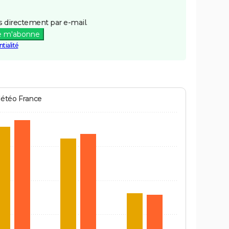
 directement par e-mail.
e m'abonne
tialité
Météo France