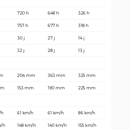
720 h
648 h
326 h
757 h
677 h
318 h
30 j
27 j
14 j
32 j
28 j
13 j
mm
204 mm
363 mm
325 mm
mm
153 mm
190 mm
225 mm
/h
61 km/h
61 km/h
86 km/h
m/h
148 km/h
140 km/h
155 km/h