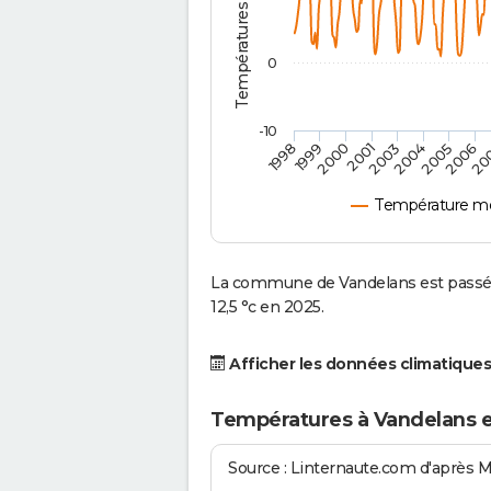
0
-10
2001
2004
1998
2006
2000
2003
2005
1999
20
Température mo
La commune de Vandelans est passée
12,5 °c en 2025.
Afficher les données climatiques
Températures à Vandelans 
Source : Linternaute.com d'après 