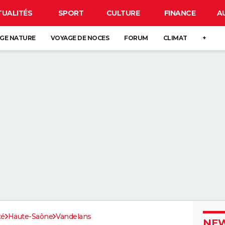
TUALITÉS
SPORT
CULTURE
FINANCE
A
GE NATURE
VOYAGE DE NOCES
FORUM
CLIMAT
+
té
Haute-Saône
Vandelans
NEW