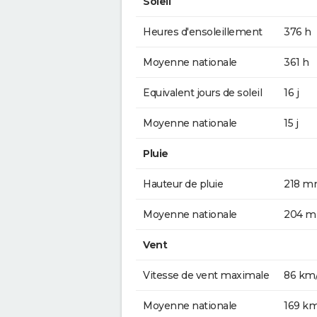
Soleil
Heures d'ensoleillement
376 h
Moyenne nationale
361 h
Equivalent jours de soleil
16 j
Moyenne nationale
15 j
Pluie
Hauteur de pluie
218 
Moyenne nationale
204 
Vent
Vitesse de vent maximale
86 km
Moyenne nationale
169 k