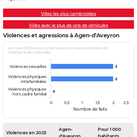
Villes les plus cambriolées
Villes avec le plus de vols de véhicules
Violences et agressions à Agen-d'Aveyron
Données 2025 (source : Linternaute.com d'après le Ministère de
l'Intérieur et des Outre-Mer)
Violences sexuelles
2
Violences physiques
2
intrafamiliales
Violences physiques
0
hors cadre familial
0
0,5
1
1,5
2
2,5
Nombre de faits
Agen-
Pour 1 000
Violences en 2025
d'Aveyron
habitants