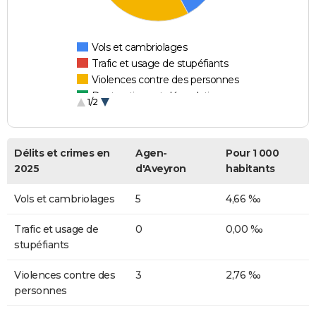
Vols et cambriolages
Trafic et usage de stupéfiants
Violences contre des personnes
Destructions et dégradations
1/2
Escroqueries et fraudes
Délits et crimes en
Agen-
Pour 1 000
2025
d'Aveyron
habitants
Vols et cambriolages
5
4,66 ‰
Trafic et usage de
0
0,00 ‰
stupéfiants
Violences contre des
3
2,76 ‰
personnes