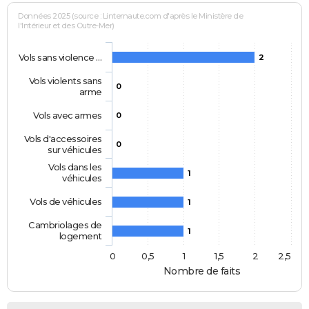
Données 2025 (source : Linternaute.com d'après le Ministère de
l'Intérieur et des Outre-Mer)
Vols sans violence …
2
Vols violents sans
0
arme
Vols avec armes
0
Vols d'accessoires
0
sur véhicules
Vols dans les
1
véhicules
Vols de véhicules
1
Cambriolages de
1
logement
0
0,5
1
1,5
2
2,5
Nombre de faits