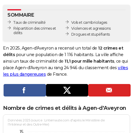
City break
Voyage de noces
Climat
Destinations
Voyage nature
Forum
+
PHOTO
SOMMAIRE
GUIDES D'ACHAT
Taux de criminalité
Vols et cambriolages
Répartition des crimes et
Violences et agressions
BONS PLANS
délits
Drogues et stupéfiants
CARTE DE VOEUX
En 2025, Agen-d'Aveyron a recensé un total de
12 crimes et
Carte Bonne année
Carte Pâques
Carte de Noël
Carte Saint-Valentin
Carte d'anniversaire
délits
pour une population de 1 116 habitants. La ville affiche
DICTIONNAIRE
ainsi un taux de criminalité de
11,1 pour mille habitants
, ce qui
Biographies
Expressions
Dictionnaire
Citations
Proverbes
place Agen-d'Aveyron au rang 24 946 du classement des
villes
PROGRAMME TV
les plus dangereuses
de France.
COPAINS D'AVANT
Se connecter
Collèges
Universités
Service militaire
S'inscrire
Lycées
Primaires
Entreprises
Avis de recherche
AVIS DE DÉCÈS
FORUM
Nombre de crimes et délits à Agen-d'Aveyron
Lifestyle
Sport
Television
Cinema
Bricolage
Culture
Auto
Voyage
Données 2025 (source : Linternaute.com d'après le Ministère de
l'Intérieur et des Outre-Mer)
15