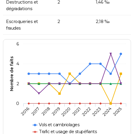
Destructions et
2
1,46 ‰
dégradations
Escroqueries et
2
2,18 ‰
fraudes
6
Nombre de faits
4
2
0
2018
2023
2019
2024
2020
2025
2016
2021
2017
2022
Vols et cambriolages
Trafic et usage de stupéfiants