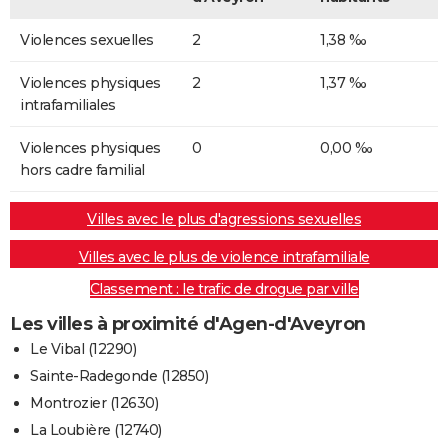
Violences sexuelles
2
1,38 ‰
Violences physiques
2
1,37 ‰
intrafamiliales
Violences physiques
0
0,00 ‰
hors cadre familial
Villes avec le plus d'agressions sexuelles
Villes avec le plus de violence intrafamiliale
Classement : le trafic de drogue par ville
Les villes à proximité d'Agen-d'Aveyron
Le Vibal (12290)
Sainte-Radegonde (12850)
Montrozier (12630)
La Loubière (12740)