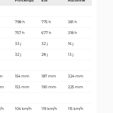
Printemps
Eté
Automne
798 h
775 h
381 h
757 h
677 h
318 h
33 j
32 j
16 j
32 j
28 j
13 j
m
154 mm
187 mm
324 mm
mm
153 mm
190 mm
225 mm
/h
104 km/h
119 km/h
115 km/h