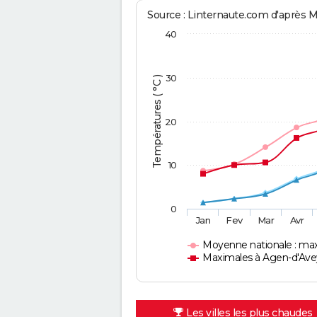
Source : Linternaute.com d'après 
40
30
Températures ( °C )
20
10
0
Jan
Fev
Mar
Avr
Moyenne nationale : ma
Maximales à Agen-d'Ave
Les villes les plus chaudes