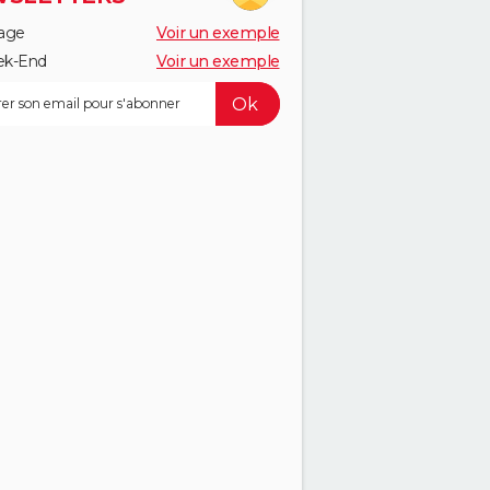
age
Voir un exemple
k-End
Voir un exemple