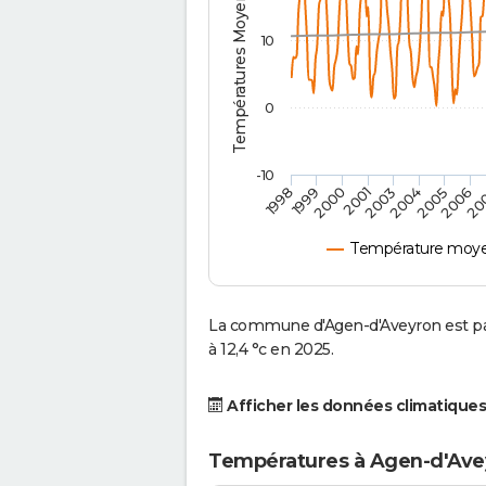
Températures Moyennes ( °C )
10
0
-10
2001
2004
1998
2006
2000
2003
2005
1999
20
Température moye
La commune d'Agen-d'Aveyron est pa
à 12,4 °c en 2025.
Afficher les données climatiques
Températures à Agen-d'Ave