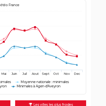
Météo France
Mai
Juin
Juil
Aout
Sept
Oct
Nov
Dec
ximales
Moyenne nationale : minimales
yron
Minimales à Agen-d'Aveyron
Les villes les plus froides