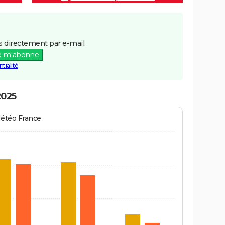
 directement par e-mail.
e m'abonne
tialité
2025
Météo France