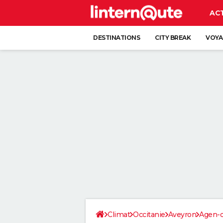
AC
DESTINATIONS
CITY BREAK
VOYA
Climat
Occitanie
Aveyron
Agen-d