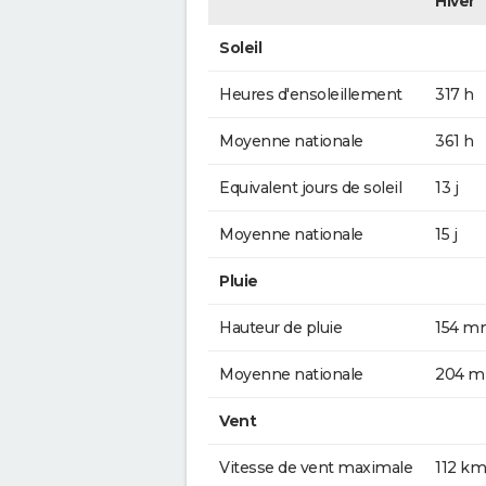
Hiver
Soleil
Heures d'ensoleillement
317 h
Moyenne nationale
361 h
Equivalent jours de soleil
13 j
Moyenne nationale
15 j
Pluie
Hauteur de pluie
154 m
Moyenne nationale
204 
Vent
Vitesse de vent maximale
112 km