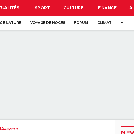
TUALITÉS
SPORT
CULTURE
FINANCE
A
GE NATURE
VOYAGE DE NOCES
FORUM
CLIMAT
+
'Aveyron
NEW