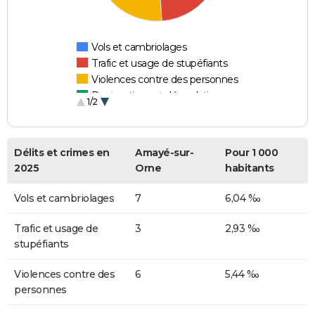
Vols et cambriolages
Trafic et usage de stupéfiants
Violences contre des personnes
Destructions et dégradations
1/2
Escroqueries et fraudes
Délits et crimes en
Amayé-sur-
Pour 1 000
2025
Orne
habitants
Vols et cambriolages
7
6,04 ‰
Trafic et usage de
3
2,93 ‰
stupéfiants
Violences contre des
6
5,44 ‰
personnes