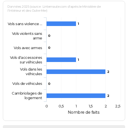
Données 2025 (source : Linternaute.com d'après le Ministère de
l'Intérieur et des Outre-Mer)
Vols sans violence …
1
Vols violents sans
0
arme
Vols avec armes
0
Vols d'accessoires
1
sur véhicules
Vols dans les
2
véhicules
Vols de véhicules
0
Cambriolages de
2
logement
0
0,5
1
1,5
2
2,5
Nombre de faits