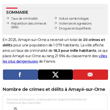
City break
Voyage de noces
Climat
Destinations
Voyage nature
Forum
+
PHOTO
SOMMAIRE
GUIDES D'ACHAT
Taux de criminalité
Vols et cambriolages
Répartition des crimes et
Violences et agressions
BONS PLANS
délits
Drogues et stupéfiants
CARTE DE VOEUX
En 2025, Amayé-sur-Orne a recensé un total de
20 crimes et
Carte Bonne année
Carte Pâques
Carte de Noël
Carte Saint-Valentin
Carte d'anniversaire
délits
pour une population de 1 079 habitants. La ville affiche
DICTIONNAIRE
ainsi un taux de criminalité de
18,3 pour mille habitants
, ce qui
Biographies
Expressions
Dictionnaire
Citations
Proverbes
place Amayé-sur-Orne au rang 21 994 du classement des
villes
PROGRAMME TV
les plus dangereuses
de France.
COPAINS D'AVANT
Se connecter
Collèges
Universités
Service militaire
S'inscrire
Lycées
Primaires
Entreprises
Avis de recherche
AVIS DE DÉCÈS
FORUM
Nombre de crimes et délits à Amayé-sur-Orne
Lifestyle
Sport
Television
Cinema
Bricolage
Culture
Auto
Voyage
Données 2025 (source : Linternaute.com d'après le Ministère de
l'Intérieur et des Outre-Mer)
25