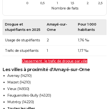
0
0,5
1
1,5
2
2,5
Nombre de faits
Drogue et
Amayé-sur-
Pour 1 000
stupéfiants en 2025
Orne
habitants
Usage de stupéfiants
2
1,76 ‰
Trafic de stupéfiants
1
1,17 ‰
Classement : le trafic de drogue par ville
Les villes à proximité d'Amayé-sur-Orne
Avenay (14210)
Maizet (14210)
Vieux (14930)
Feuguerolles-Bully (14320)
Mutrécy (14220)
Toutes les villes