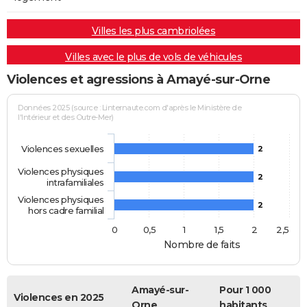
Villes les plus cambriolées
Villes avec le plus de vols de véhicules
Violences et agressions à Amayé-sur-Orne
Données 2025 (source : Linternaute.com d'après le Ministère de
l'Intérieur et des Outre-Mer)
Violences sexuelles
2
Violences physiques
2
intrafamiliales
Violences physiques
2
hors cadre familial
0
0,5
1
1,5
2
2,5
Nombre de faits
Amayé-sur-
Pour 1 000
Violences en 2025
Orne
habitants