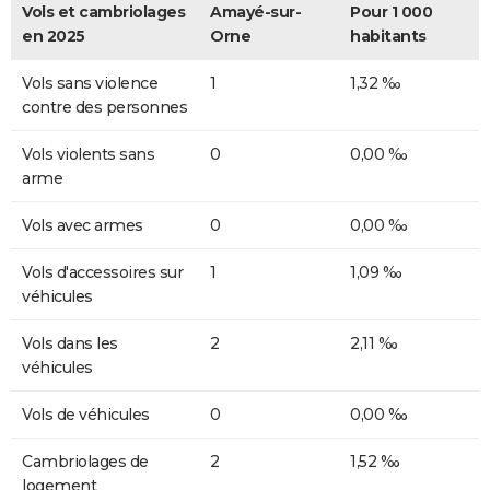
Vols et cambriolages
Amayé-sur-
Pour 1 000
en 2025
Orne
habitants
Vols sans violence
1
1,32 ‰
contre des personnes
Vols violents sans
0
0,00 ‰
arme
Vols avec armes
0
0,00 ‰
Vols d'accessoires sur
1
1,09 ‰
véhicules
Vols dans les
2
2,11 ‰
véhicules
Vols de véhicules
0
0,00 ‰
Cambriolages de
2
1,52 ‰
logement