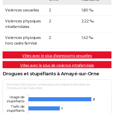
Violences sexuelles
2
1,80 ‰
Violences physiques
2
2,22 ‰
intrafamiliales
Violences physiques
2
1,42 ‰
hors cadre familial
Villes avec le plus d'agressions sexuelles
Villes avec le plus de violence intrafamiliale
Drogues et stupéfiants à Amayé-sur-Orne
Données 2025 (source : Linternaute.com d'après le Ministère de
l'Intérieur et des Outre-Mer)
Usage de
2
stupéfiants
Trafic de
1
stupéfiants