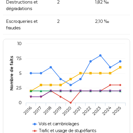
Destructions et
2
1,82 ‰
dégradations
Escroqueries et
2
2,10 ‰
fraudes
10
Nombre de faits
7,5
5
2,5
0
2018
2023
2020
2025
2017
2022
2019
2024
2016
2021
Vols et cambriolages
Trafic et usage de stupéfiants