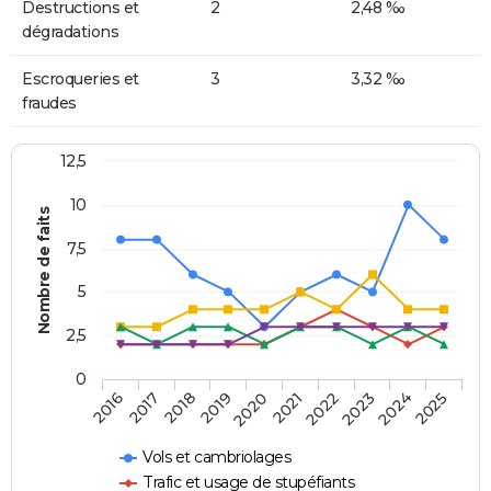
Destructions et
2
2,48 ‰
dégradations
Escroqueries et
3
3,32 ‰
fraudes
12,5
10
Nombre de faits
7,5
5
2,5
0
2018
2023
2019
2024
2020
2025
2016
2021
2017
2022
Vols et cambriolages
Trafic et usage de stupéfiants