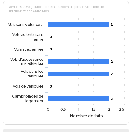
Données 2025 (source : Linternaute.com d'après le Ministère de
l'Intérieur et des Outre-Mer)
Vols sans violence …
2
Vols violents sans
0
arme
Vols avec armes
0
Vols d'accessoires
2
sur véhicules
Vols dans les
2
véhicules
Vols de véhicules
0
Cambriolages de
2
logement
0
0,5
1
1,5
2
2,5
Nombre de faits