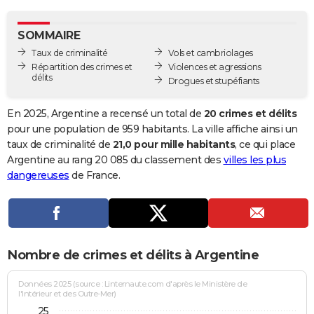
City break
Voyage de noces
Climat
Destinations
Voyage nature
Forum
+
PHOTO
SOMMAIRE
GUIDES D'ACHAT
Taux de criminalité
Vols et cambriolages
Répartition des crimes et
Violences et agressions
BONS PLANS
délits
Drogues et stupéfiants
CARTE DE VOEUX
En 2025, Argentine a recensé un total de
20 crimes et délits
Carte Bonne année
Carte Pâques
Carte de Noël
Carte Saint-Valentin
Carte d'anniversaire
pour une population de 959 habitants. La ville affiche ainsi un
DICTIONNAIRE
taux de criminalité de
21,0 pour mille habitants
, ce qui place
Biographies
Expressions
Dictionnaire
Citations
Proverbes
Argentine au rang 20 085 du classement des
villes les plus
PROGRAMME TV
dangereuses
de France.
COPAINS D'AVANT
Se connecter
Collèges
Universités
Service militaire
S'inscrire
Lycées
Primaires
Entreprises
Avis de recherche
AVIS DE DÉCÈS
FORUM
Nombre de crimes et délits à Argentine
Lifestyle
Sport
Television
Cinema
Bricolage
Culture
Auto
Voyage
Données 2025 (source : Linternaute.com d'après le Ministère de
l'Intérieur et des Outre-Mer)
25