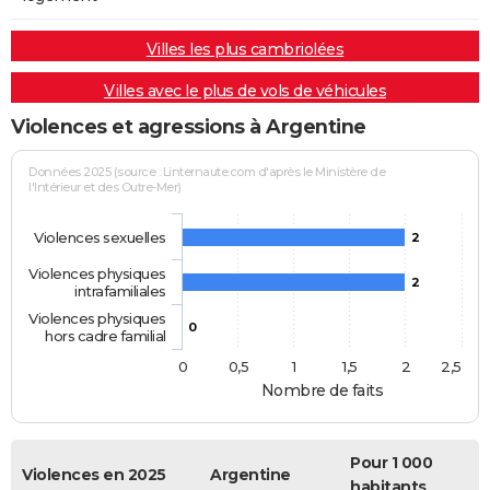
Villes les plus cambriolées
Villes avec le plus de vols de véhicules
Violences et agressions à Argentine
Données 2025 (source : Linternaute.com d'après le Ministère de
l'Intérieur et des Outre-Mer)
Violences sexuelles
2
Violences physiques
2
intrafamiliales
Violences physiques
0
hors cadre familial
0
0,5
1
1,5
2
2,5
Nombre de faits
Pour 1 000
Violences en 2025
Argentine
habitants