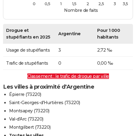
0
0,5
1
1,5
2
2,5
3
3,5
Nombre de faits
Drogue et
Pour 1 000
Argentine
stupéfiants en 2025
habitants
Usage de stupéfiants
3
2,72 ‰
Trafic de stupéfiants
0
0,00 ‰
Classement : le trafic de drogue par ville
Les villes à proximité d'Argentine
Épierre (73220)
Saint-Georges-d'Hurtières (73220)
Montsapey (73220)
Val-d'Arc (73220)
Montgilbert (73220)
Toutes les villes