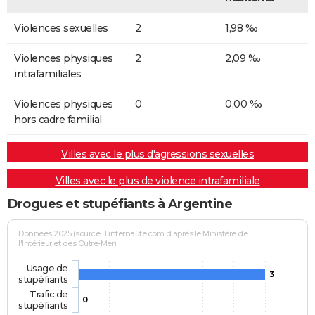
Violences sexuelles
2
1,98 ‰
Violences physiques
2
2,09 ‰
intrafamiliales
Violences physiques
0
0,00 ‰
hors cadre familial
Villes avec le plus d'agressions sexuelles
Villes avec le plus de violence intrafamiliale
Drogues et stupéfiants à Argentine
Données 2025 (source : Linternaute.com d'après le Ministère de
l'Intérieur et des Outre-Mer)
Usage de
3
stupéfiants
Trafic de
0
stupéfiants