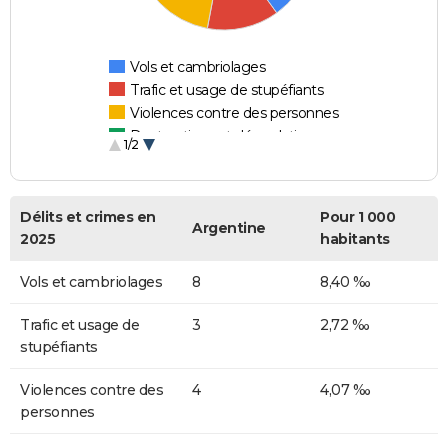
Vols et cambriolages
Trafic et usage de stupéfiants
Violences contre des personnes
Destructions et dégradations
1/2
Escroqueries et fraudes
Délits et crimes en
Pour 1 000
Argentine
2025
habitants
Vols et cambriolages
8
8,40 ‰
Trafic et usage de
3
2,72 ‰
stupéfiants
Violences contre des
4
4,07 ‰
personnes