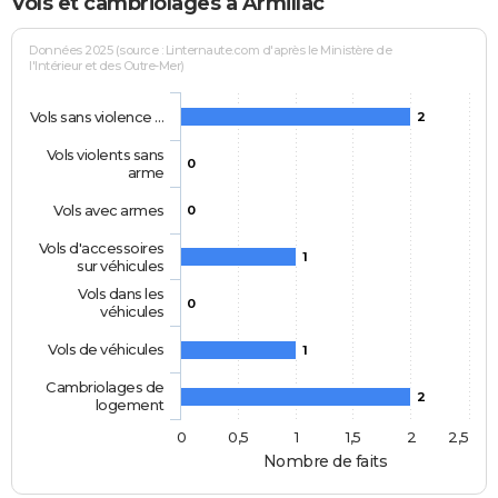
Vols et cambriolages à Armillac
Données 2025 (source : Linternaute.com d'après le Ministère de
l'Intérieur et des Outre-Mer)
Vols sans violence …
2
Vols violents sans
0
arme
Vols avec armes
0
Vols d'accessoires
1
sur véhicules
Vols dans les
0
véhicules
Vols de véhicules
1
Cambriolages de
2
logement
0
0,5
1
1,5
2
2,5
Nombre de faits