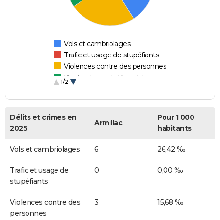
Vols et cambriolages
Trafic et usage de stupéfiants
Violences contre des personnes
Destructions et dégradations
1/2
Escroqueries et fraudes
Délits et crimes en
Pour 1 000
Armillac
2025
habitants
Vols et cambriolages
6
26,42 ‰
Trafic et usage de
0
0,00 ‰
stupéfiants
Violences contre des
3
15,68 ‰
personnes