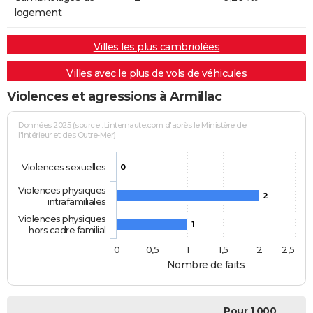
logement
Villes les plus cambriolées
Villes avec le plus de vols de véhicules
Violences et agressions à Armillac
Données 2025 (source : Linternaute.com d'après le Ministère de
l'Intérieur et des Outre-Mer)
Violences sexuelles
0
Violences physiques
2
intrafamiliales
Violences physiques
1
hors cadre familial
0
0,5
1
1,5
2
2,5
Nombre de faits
Pour 1 000