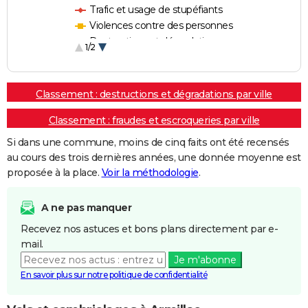
Trafic et usage de stupéfiants
Violences contre des personnes
Destructions et dégradations
1/2
Escroqueries et fraudes
Classement : destructions et dégradations par ville
Classement : fraudes et escroqueries par ville
Si dans une commune, moins de cinq faits ont été recensés
au cours des trois dernières années, une donnée moyenne est
proposée à la place.
Voir la méthodologie
.
A ne pas manquer
Recevez nos astuces et bons plans directement par e-
mail.
Je m'abonne
En savoir plus sur notre politique de confidentialité