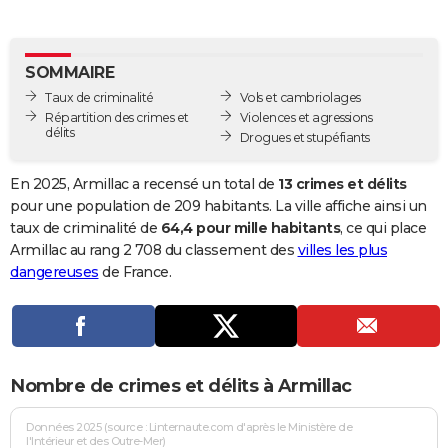
City break
Voyage de noces
Climat
Destinations
Voyage nature
Forum
+
PHOTO
GUIDES D'ACHAT
SOMMAIRE
Taux de criminalité
Vols et cambriolages
BONS PLANS
Répartition des crimes et
Violences et agressions
délits
Drogues et stupéfiants
CARTE DE VOEUX
Carte Bonne année
Carte Pâques
Carte de Noël
Carte Saint-Valentin
Carte d'anniversaire
En 2025, Armillac a recensé un total de
13 crimes et délits
DICTIONNAIRE
pour une population de 209 habitants. La ville affiche ainsi un
Biographies
Expressions
Dictionnaire
Citations
Proverbes
taux de criminalité de
64,4 pour mille habitants
, ce qui place
PROGRAMME TV
Armillac au rang 2 708 du classement des
villes les plus
COPAINS D'AVANT
dangereuses
de France.
Se connecter
Collèges
Universités
Service militaire
S'inscrire
Lycées
Primaires
Entreprises
Avis de recherche
AVIS DE DÉCÈS
FORUM
Nombre de crimes et délits à Armillac
Lifestyle
Sport
Television
Cinema
Bricolage
Culture
Auto
Voyage
Données 2025 (source : Linternaute.com d'après le Ministère de
l'Intérieur et des Outre-Mer)