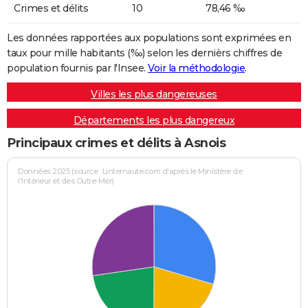
Crimes et délits
10
78,46 ‰
Les données rapportées aux populations sont exprimées en
taux pour mille habitants (‰) selon les dernièrs chiffres de
population fournis par l'Insee.
Voir la méthodologie
.
Villes les plus dangereuses
Départements les plus dangereux
Principaux crimes et délits à Asnois
Données 2025 (source : Linternaute.com d'après le Ministère de
l'Intérieur et des Outre-Mer)