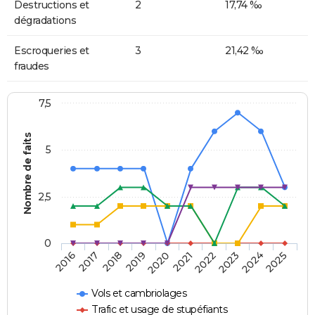
Destructions et
2
17,74 ‰
dégradations
Escroqueries et
3
21,42 ‰
fraudes
7,5
Nombre de faits
5
2,5
0
2018
2023
2020
2025
2017
2022
2019
2024
2016
2021
Vols et cambriolages
Trafic et usage de stupéfiants