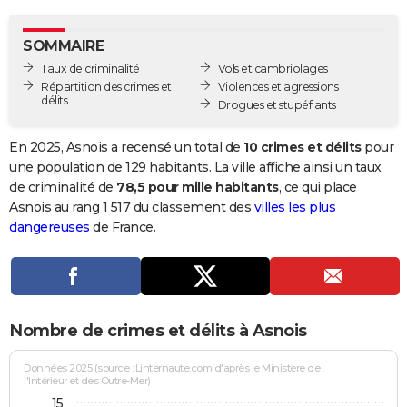
City break
Voyage de noces
Climat
Destinations
Voyage nature
Forum
+
PHOTO
SOMMAIRE
GUIDES D'ACHAT
Taux de criminalité
Vols et cambriolages
Répartition des crimes et
Violences et agressions
BONS PLANS
délits
Drogues et stupéfiants
CARTE DE VOEUX
En 2025, Asnois a recensé un total de
10 crimes et délits
pour
Carte Bonne année
Carte Pâques
Carte de Noël
Carte Saint-Valentin
Carte d'anniversaire
une population de 129 habitants. La ville affiche ainsi un taux
DICTIONNAIRE
de criminalité de
78,5 pour mille habitants
, ce qui place
Biographies
Expressions
Dictionnaire
Citations
Proverbes
Asnois au rang 1 517 du classement des
villes les plus
PROGRAMME TV
dangereuses
de France.
COPAINS D'AVANT
Se connecter
Collèges
Universités
Service militaire
S'inscrire
Lycées
Primaires
Entreprises
Avis de recherche
AVIS DE DÉCÈS
FORUM
Nombre de crimes et délits à Asnois
Lifestyle
Sport
Television
Cinema
Bricolage
Culture
Auto
Voyage
Données 2025 (source : Linternaute.com d'après le Ministère de
l'Intérieur et des Outre-Mer)
15