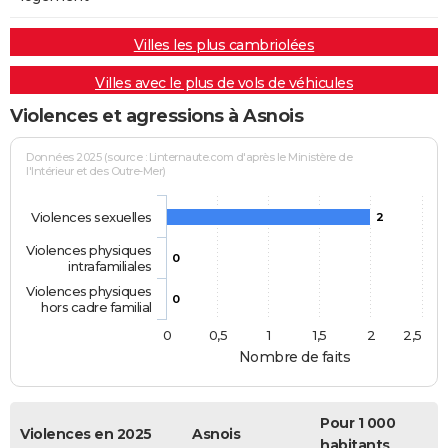
Villes les plus cambriolées
Villes avec le plus de vols de véhicules
Violences et agressions à Asnois
Données 2025 (source : Linternaute.com d'après le Ministère de
l'Intérieur et des Outre-Mer)
Violences sexuelles
2
Violences physiques
0
intrafamiliales
Violences physiques
0
hors cadre familial
0
0,5
1
1,5
2
2,5
Nombre de faits
Pour 1 000
Violences en 2025
Asnois
habitants