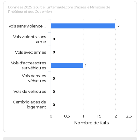
Données 2025 (source : Linternaute.com d'après le Ministère de
l'Intérieur et des Outre-Mer)
Vols sans violence …
2
Vols violents sans
0
arme
Vols avec armes
0
Vols d'accessoires
1
sur véhicules
Vols dans les
0
véhicules
Vols de véhicules
0
Cambriolages de
0
logement
0
0,5
1
1,5
2
2,5
Nombre de faits