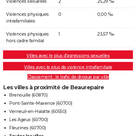
Violences sexuelles
2
25,29 ‰
Violences physiques
0
0,00 ‰
intrafamiliales
Violences physiques
1
23,57 ‰
hors cadre familial
Villes avec le plus d'agressions sexuelles
Villes avec le plus de violence intrafamiliale
Classement : le trafic de drogue par ville
Les villes à proximité de Beaurepaire
Brenouille (60870)
Pont-Sainte-Maxence (60700)
Verneuil-en-Halatte (60550)
Les Ageux (60700)
Fleurines (60700)
Toutes les villes