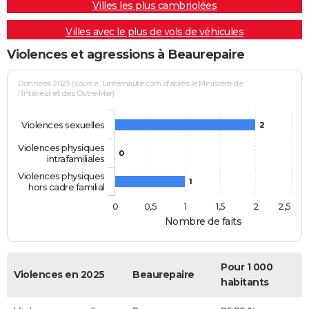
Villes les plus cambriolées
Villes avec le plus de vols de véhicules
Violences et agressions à Beaurepaire
Données 2025 (source : Linternaute.com d'après le Ministère de
l'Intérieur et des Outre-Mer)
Violences sexuelles
2
Violences physiques
0
intrafamiliales
Violences physiques
1
hors cadre familial
0
0,5
1
1,5
2
2,5
Nombre de faits
Pour 1 000
Violences en 2025
Beaurepaire
habitants