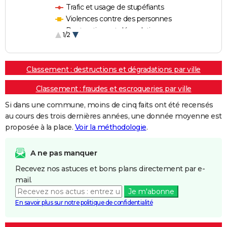
Trafic et usage de stupéfiants
Violences contre des personnes
Destructions et dégradations
1/2
Escroqueries et fraudes
Classement : destructions et dégradations par ville
Classement : fraudes et escroqueries par ville
Si dans une commune, moins de cinq faits ont été recensés
au cours des trois dernières années, une donnée moyenne est
proposée à la place.
Voir la méthodologie
.
A ne pas manquer
Recevez nos astuces et bons plans directement par e-
mail.
Je m'abonne
En savoir plus sur notre politique de confidentialité