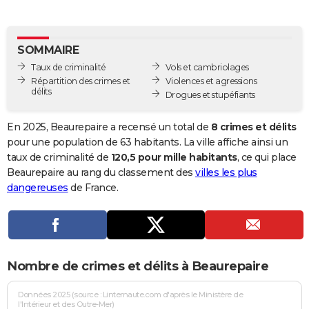
City break
Voyage de noces
Climat
Destinations
Voyage nature
Forum
+
PHOTO
GUIDES D'ACHAT
SOMMAIRE
Taux de criminalité
Vols et cambriolages
BONS PLANS
Répartition des crimes et
Violences et agressions
délits
Drogues et stupéfiants
CARTE DE VOEUX
Carte Bonne année
Carte Pâques
Carte de Noël
Carte Saint-Valentin
Carte d'anniversaire
En 2025, Beaurepaire a recensé un total de
8 crimes et délits
DICTIONNAIRE
pour une population de 63 habitants. La ville affiche ainsi un
Biographies
Expressions
Dictionnaire
Citations
Proverbes
taux de criminalité de
120,5 pour mille habitants
, ce qui place
PROGRAMME TV
Beaurepaire au rang du classement des
villes les plus
COPAINS D'AVANT
dangereuses
de France.
Se connecter
Collèges
Universités
Service militaire
S'inscrire
Lycées
Primaires
Entreprises
Avis de recherche
AVIS DE DÉCÈS
FORUM
Nombre de crimes et délits à Beaurepaire
Lifestyle
Sport
Television
Cinema
Bricolage
Culture
Auto
Voyage
Données 2025 (source : Linternaute.com d'après le Ministère de
l'Intérieur et des Outre-Mer)