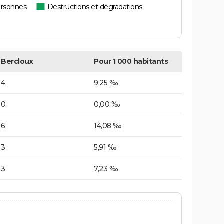
ersonnes
Destructions et dégradations
Bercloux
Pour 1 000 habitants
4
9,25 ‰
0
0,00 ‰
6
14,08 ‰
3
5,91 ‰
3
7,23 ‰