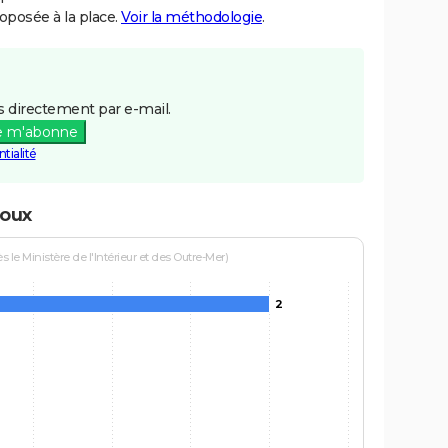
posée à la place.
Voir la méthodologie
.
 directement par e-mail.
e m'abonne
tialité
loux
le Ministère de l'Intérieur et des Outre-Mer)
2