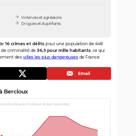
Violences et agressions
Drogues et stupéfiants
 de
16 crimes et délits
pour une population de 448
x de criminalité de
36,5 pour mille habitants
, ce qui
ssement des
villes les plus dangereuses
de France.
Email
à Bercloux
le Ministère de l'Intérieur et des Outre-Mer)