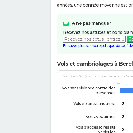
années, une donnée moyenne est pro
A ne pas manquer
Recevez nos astuces et bons plans
J
En savoir plus sur notre politique de confiden
Vols et cambriolages à Berc
Données 2025 (source : Linternaute.com d'après 
Vols sans violence contre des
personnes
Vols violents sans arme
0
Vols avec armes
0
Vols d'accessoires sur
0
véhicules