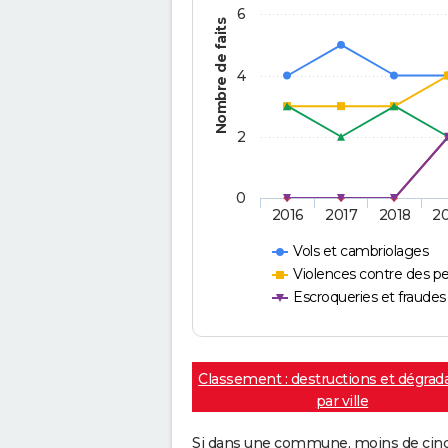
6
Nombre de faits
4
2
0
2016
2017
2018
2
Vols et cambriolages
Violences contre des p
Escroqueries et fraudes
Classement : destructions et dégrad
par ville
Si dans une commune, moins de cinq f