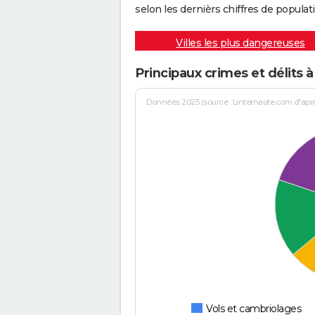
selon les dernièrs chiffres de populati
Villes les plus dangereuses
Principaux crimes et délits 
Données 2025 (source : Linternaute.com d'après 
Vols et cambriolages