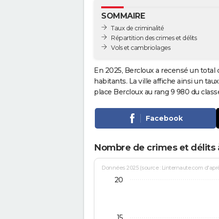
SOMMAIRE
Taux de criminalité
Répartition des crimes et délits
Vols et cambriolages
En 2025, Bercloux a recensé un total
habitants. La ville affiche ainsi un tau
place Bercloux au rang 9 980 du cla
Facebook
Nombre de crimes et délits 
Données 2025 (source : Linternaute.com d'après 
20
15