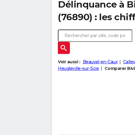
Délinquance à
B
(76890) : les chif
Voir aussi :
Beauval-en-Caux
Calle
Heugleville-sur-Scie
Comparer Bivil