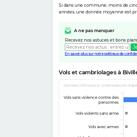
Si dans une commune, moins de cinq f
années, une donnée moyenne est pro
A ne pas manquer
Recevez nos astuces et bons plans
J
En savoir plus sur notre politique de confiden
Vols et cambriolages à Bivil
Données 2025 (source : Linternaute.com d'après 
Vols sans violence contre des
personnes
Vols violents sans arme
0
Vols avec armes
0