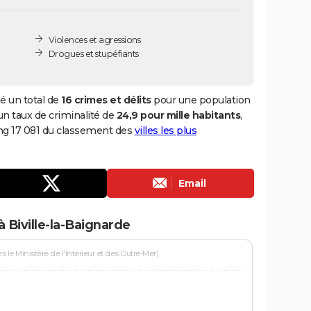
Violences et agressions
Drogues et stupéfiants
sé un total de
16 crimes et délits
pour une population
i un taux de criminalité de
24,9 pour mille habitants
,
rang 17 081 du classement des
villes les plus
Email
 Biville-la-Baignarde
le Ministère de l'Intérieur et des Outre-Mer)