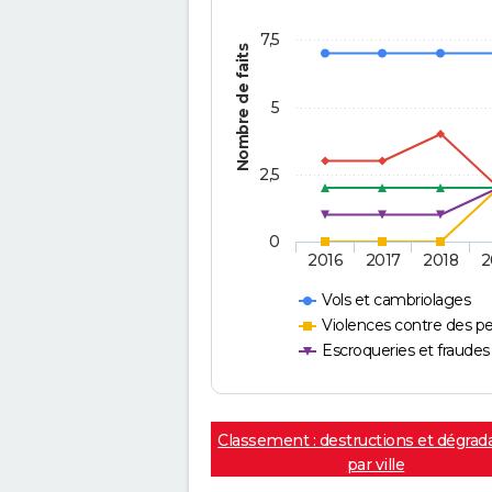
7,5
Nombre de faits
5
2,5
0
2016
2017
2018
2
Vols et cambriolages
Violences contre des p
Escroqueries et fraudes
Classement : destructions et dégrad
par ville