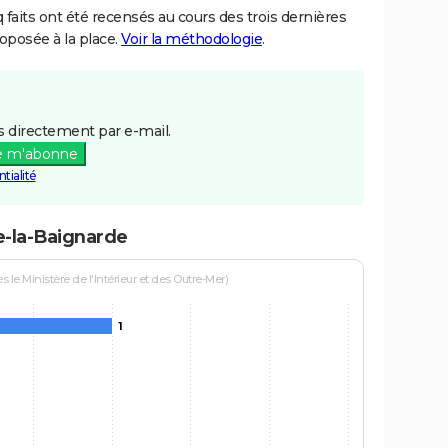
aits ont été recensés au cours des trois dernières
posée à la place.
Voir la méthodologie
.
 directement par e-mail.
e m'abonne
tialité
le-la-Baignarde
le Ministère de l'Intérieur et des Outre-Mer)
1