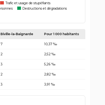
Trafic et usage de stupéfiants
ersonnes
Destructions et dégradations
Biville-la-Baignarde
Pour 1 000 habitants
7
10,37 ‰
2
2,52 ‰
3
5,26 ‰
2
2,82 ‰
3
3,91 ‰