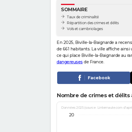
SOMMAIRE
Taux de criminalité
Répartition des crimes et délits
Vols et cambriolages
En 2025, Biville-la-Baignarde a recen
de 661 habitants. La ville affiche ains
ce qui place Biville-la-Baignarde au 
dangereuses
de France.
Facebook
Nombre de crimes et délits à
Données 2025 (source : Linternaute.com d'après 
20